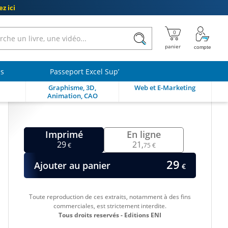
z ici
ls
Passeport Excel Sup’
Graphisme, 3D,
Web et E-Marketing
Animation, CAO
Imprimé
En ligne
29
21,
€
75 €
29
Ajouter au panier
€
Toute reproduction de ces extraits, notamment à des fins
commerciales, est strictement interdite.
Tous droits reservés - Editions ENI