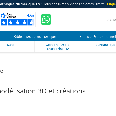
iothèque Numérique ENI:
Tous nos livres & vidéos en accès illimité !
Clique
Bibliothèque numérique
Espace Professionne
Data
Gestion - Droit -
Bureautique
Entreprise - IA
re
 modélisation 3D et créations