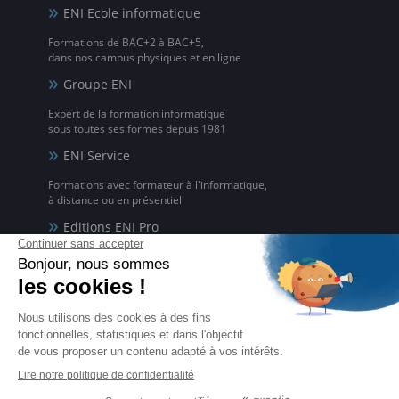
ENI Ecole informatique
Formations de BAC+2 à BAC+5,
dans nos campus physiques et en ligne
Groupe ENI
Expert de la formation informatique
sous toutes ses formes depuis 1981
ENI Service
Formations avec formateur à l'informatique,
à distance ou en présentiel
Editions ENI Pro
Supports de cours
pour les organismes de formation
ENI elearning
La solution de formation à l'informatique en ligne,
disponible en 5 langues
Certifications ENI
Certifications à l'informatique