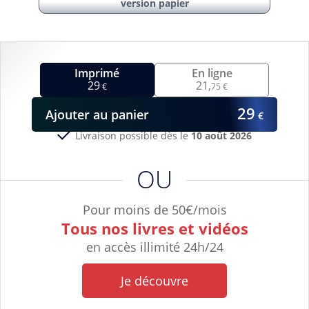
version papier
Imprimé
En ligne
29
21,
€
75 €
29
Ajouter
au panier
€
Livraison possible dès le
10 août 2026
OU
Pour moins de 50€/mois
Tous nos livres et vidéos
en accès illimité 24h/24
Je découvre