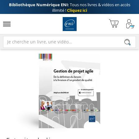
Bibliothèque Numérique ENI:
Tous nos livres & vidéos en accès
illimité !
Cliquez ici