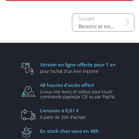
Besoins et exigences
Version en ligne
offerte pour 1 an
pour l'achat d'un
livre imprimé
48 heures
d'accès offert
à tous nos livres et vidéos
pour toute
commande payée
par CB ou par PayPal
Livraison
à 0,01 €
à partir de
35€ d'achats
En stock
chez vous en 48h