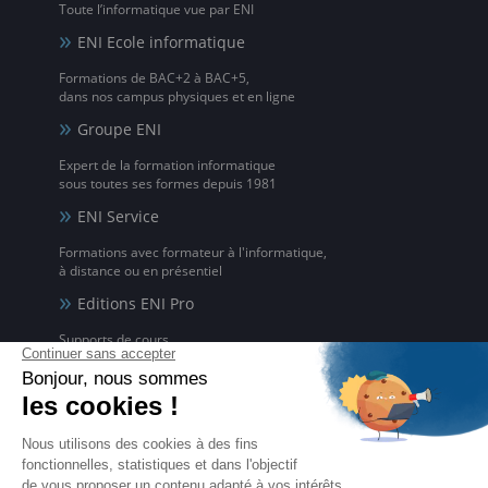
Toute l’informatique vue par ENI
ENI Ecole informatique
Formations de BAC+2 à BAC+5,
dans nos campus physiques et en ligne
Groupe ENI
Expert de la formation informatique
sous toutes ses formes depuis 1981
ENI Service
Formations avec formateur à l'informatique,
à distance ou en présentiel
Editions ENI Pro
Supports de cours
pour les organismes de formation
ENI elearning
La solution de formation à l'informatique en ligne,
disponible en 5 langues
Certifications ENI