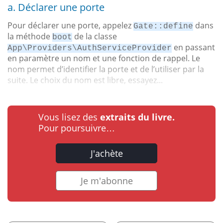
a. Déclarer une porte
Pour déclarer une porte, appelez
dans
Gate::define
la méthode
de la classe
boot
en passant
App\Providers\AuthServiceProvider
en paramètre un nom et une fonction de rappel. Le
nom permet d’identifier la porte et de l’utiliser par la
suite. Le choix du nom est libre, essayez...
Vous lisez des
extraits du livre.
Pour poursuivre…
J'achète
Je m'abonne