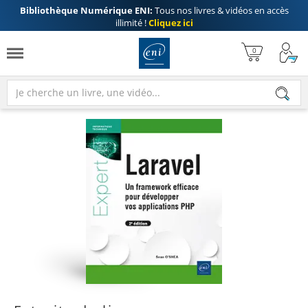
Bibliothèque Numérique ENI:
Tous nos livres & vidéos en accès
illimité !
Cliquez ici