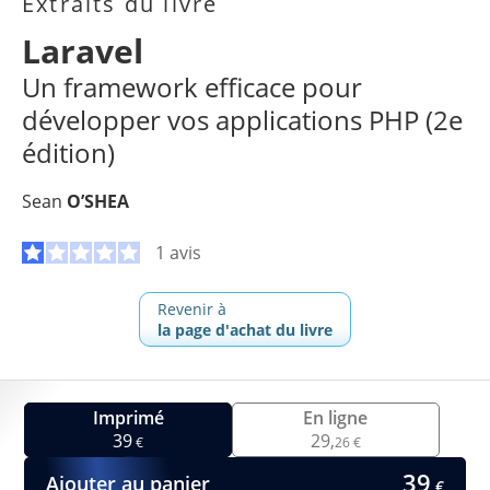
Extraits du livre
Laravel
Un framework efficace pour
développer vos applications PHP (2e
édition)
Sean
O’SHEA
1 avis
Revenir à
la page d'achat du livre
Imprimé
En ligne
39
29,
€
26 €
39
Ajouter au panier
€