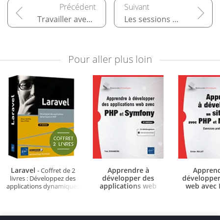
Travailler avec les données
Les sessions et le cache
Pour aller plus loin
Laravel
Apprendre à
Apprend
- Coffret de 2
développer des
développer
livres : Développez des
applications web
web avec 
applications dynamiques
avec PHP et Symfony
MySQL
en PHP (2e édition)
- E
(2e édition)
pratiques et c
éditio