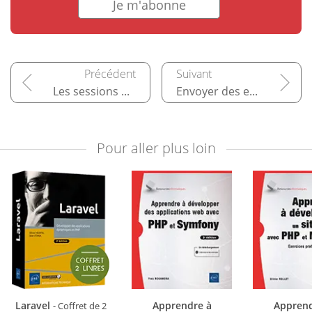
Je m'abonne
Les sessions et le cache
Envoyer des e-mails
Pour aller plus loin
Laravel
Apprendre à
Apprend
- Coffret de 2