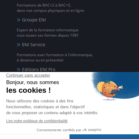
Formations de BAC+2 à BAC+5,
dans nos campus physiques et en ligne
Groupe ENI
Expert de la formation informatique
sous toutes ses formes depuis 1981
ENI Service
Formations avec formateur à l'informatique,
à distance ou en présentiel
Editions ENI Pro
Supports de cours
pour les organismes de formation
ENI elearning
La solution de formation à l'informatique en ligne,
disponible en 5 langues
Certifications ENI
Certifications à l'informatique
éligibles CPF et reconnues par l'État