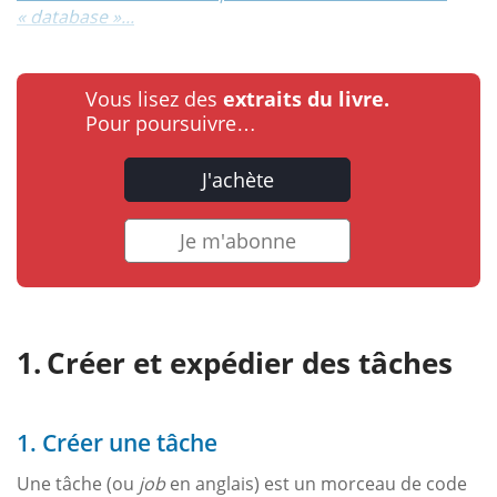
« database »...
Vous lisez des
extraits du livre.
Pour poursuivre…
J'achète
Je m'abonne
Créer et expédier des tâches
1. Créer une tâche
Une tâche (ou
job
en anglais) est un morceau de code