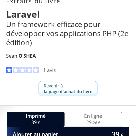
Extraits du livre
Laravel
Un framework efficace pour
développer vos applications PHP (2e
édition)
Sean
O’SHEA
1 avis
Revenir à
la page d'achat du livre
Imprimé
En ligne
39
29,
€
26 €
39
Ajouter au panier
€