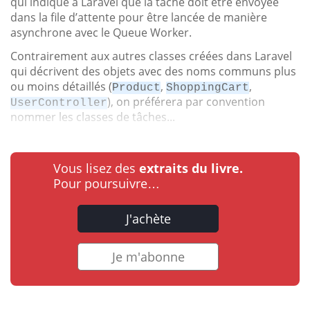
qui indique à Laravel que la tâche doit être envoyée
dans la file d’attente pour être lancée de manière
asynchrone avec le Queue Worker.
Contrairement aux autres classes créées dans Laravel
qui décrivent des objets avec des noms communs plus
ou moins détaillés (
,
,
Product
ShoppingCart
), on préférera par convention
UserController
nommer les classes de tâches...
Vous lisez des
extraits du livre.
Pour poursuivre…
J'achète
Je m'abonne