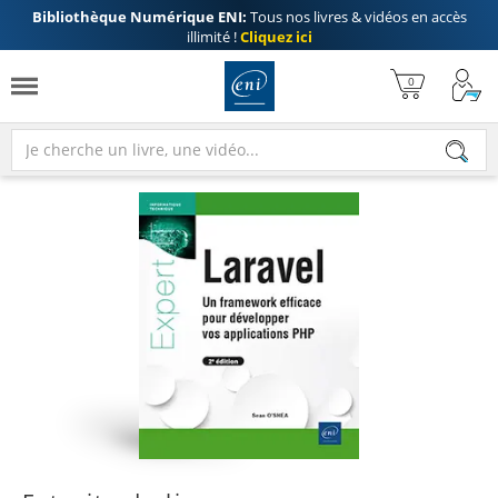
Bibliothèque Numérique ENI:
Tous nos livres & vidéos en accès
illimité !
Cliquez ici