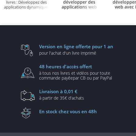
développer des
développer
livres : Développez des
applications web
web avec 
applications dynamiques
avec PHP et Symfony
MySQL
en PHP (2e édition)
- E
(2e édition)
pratiques et c
éditio
Version en ligne
offerte pour 1 an
pour l'achat d'un
livre imprimé
48 heures
d'accès offert
à tous nos livres et vidéos
pour toute
commande payée
par CB ou par PayPal
Livraison
à 0,01 €
à partir de
35€ d'achats
En stock
chez vous en 48h