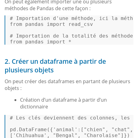
On peut également importer une ou plusieurs
méthodes de Pandas de cette façon :
# Importation d'une méthode, ici la métho
from
 pandas 
import
 read_csv 

# Importation de la totalité des méthodes
from
 pandas 
import
 * 
2. Créer un dataframe à partir de
plusieurs objets
On peut créer des dataframes en partant de plusieurs
objets :
Création d’un dataframe à partir d’un
dictionnaire
# Les clés deviennent des colonnes, les v
pd.DataFrame({
'animal'
:[
"chien"
, 
"chat"
,
"
[
'Chihuahua'
, 
"Bengal"
, 
"Charolaise"
]}) 
