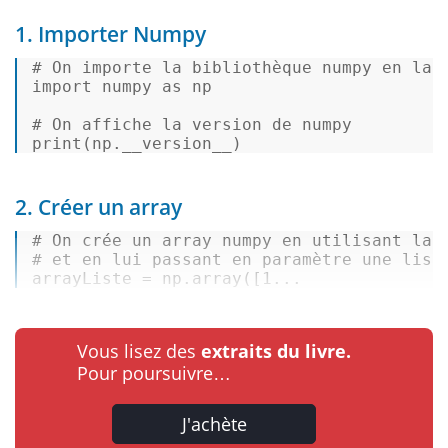
1. Importer Numpy
# On importe la bibliothèque numpy en la 
import
 numpy 
as
 np 

# On affiche la version de numpy 
print
(np.__version__) 
2. Créer un array
# On crée un array numpy en utilisant la 
# et en lui passant en paramètre une list
arrayListe
 = np.array([
1
...
Vous lisez des
extraits du livre.
Pour poursuivre…
J'achète