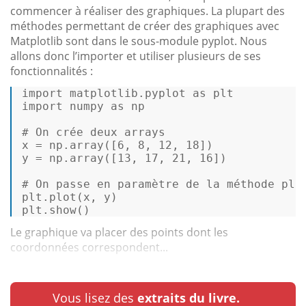
commencer à réaliser des graphiques. La plupart des
méthodes permettant de créer des graphiques avec
Matplotlib sont dans le sous-module pyplot. Nous
allons donc l’importer et utiliser plusieurs de ses
fonctionnalités :
import matplotlib.pyplot 
as
 plt 

import numpy 
as
 np 

# On crée deux arrays 
x = np.
array
([
6
, 
8
, 
12
, 
18
]) 

y = np.
array
([
13
, 
17
, 
21
, 
16
]) 

# On passe en paramètre de la méthode plo
plt.
plot
(x, y) 

plt.
show
() 
Le graphique va placer des points dont les
coordonnées correspondent...
Vous lisez des
extraits du livre.