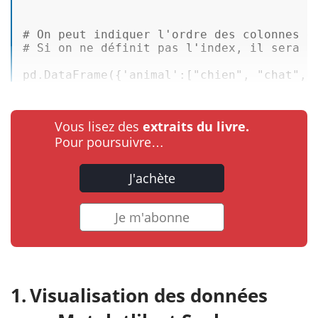
# On peut indiquer l'ordre des colonnes e
# Si on ne définit pas l'index, il sera s
pd.DataFrame({
'animal'
:[
"chien"
, 
"chat"
,
"
Vous lisez des
extraits du livre.
Pour poursuivre…
J'achète
Je m'abonne
Visualisation des données