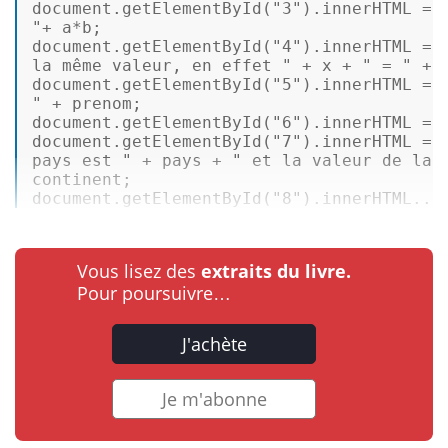
document.getElementById(
"3"
).innerHTML = 
"
+ a*b; 

document.getElementById(
"4"
).innerHTML = 
la même valeur, en effet "
 + x + 
" = "
 + 
document.getElementById(
"5"
).innerHTML = 
"
 + prenom; 

document.getElementById(
"6"
).innerHTML = 
document.getElementById(
"7"
).innerHTML = 
pays est "
 + pays + 
" et la valeur de la 
continent; 

document.getElementById(
"8"
).innerHTML...
Vous lisez des
extraits du livre.
Pour poursuivre…
J'achète
Je m'abonne