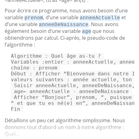
Pour écrire ce programme, nous avons besoin d’une
variable
, d’une variable
et
prenom
anneeActuelle
d’une variable
. Nous avons
anneeDeNaissance
également besoin d’une variable
que nous
age
obtiendrons par calcul. Ci-après, le pseudo-code de
l’algorithme :
Algorithme : Quel âge 
as
-tu ? 

Variables :entier : anneeActuelle, anneeDe
chaîne : prenom 

Début : Afficher “Bienvenue dans notre 
1
e
valeurs suivantes : année actuelle, ton a
 Saisir anneeActuelle, anneeDeNaissance, p
 age← anneeActuelle - anneeDeNaissance 

 Afficher “Bonjour”, prenom, “, puisque n
“ et que tu es né(e) en”, anneeDeNaissanc
Fin 
Détaillons un peu cet algorithme simplissime. Nous
donnons tout d’abord un nom à notre algorithme :
Quel...