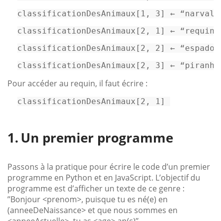
classificationDesAnimaux
[1, 3]
 ← “narval”
classificationDesAnimaux
[2, 1]
 ← “requin”
classificationDesAnimaux
[2, 2]
 ← “espadon
classificationDesAnimaux
[2, 3]
 ← “piranha
Pour accéder au requin, il faut écrire :
classificationDesAnimaux
[2, 1]
Un premier programme
Passons à la pratique pour écrire le code d’un premier
programme en Python et en JavaScript. L’objectif du
programme est d’afficher un texte de ce genre :
’’Bonjour <prenom>, puisque tu es né(e) en
(anneeDeNaissance> et que nous sommes en
<anneeActuelle>, tu as <age> an(s)’’.