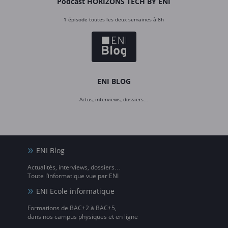
Podcast HORIZONS TECH BY ENI
1 épisode toutes les deux semaines à 8h
ENI BLOG
Actus, interviews, dossiers…
ENI Blog
Actualités, interviews, dossiers…
Toute l’informatique vue par ENI
ENI Ecole informatique
Formations de BAC+2 à BAC+5,
dans nos campus physiques et en ligne