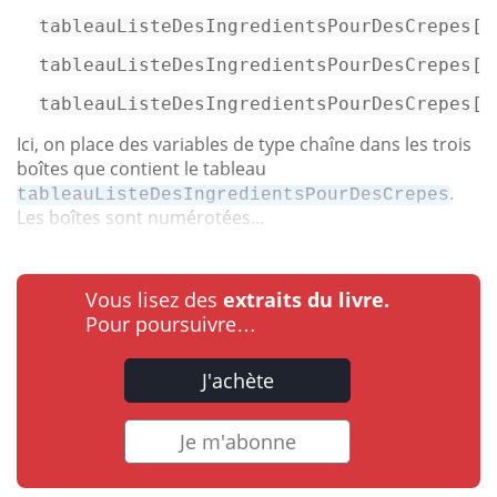
tableauListeDesIngredientsPourDesCrepes
[1
tableauListeDesIngredientsPourDesCrepes
[2
tableauListeDesIngredientsPourDesCrepes
[3
Ici, on place des variables de type chaîne dans les trois
boîtes que contient le tableau
.
tableauListeDesIngredientsPourDesCrepes
Les boîtes sont numérotées...
Vous lisez des
extraits du livre.
Pour poursuivre…
J'achète
Je m'abonne