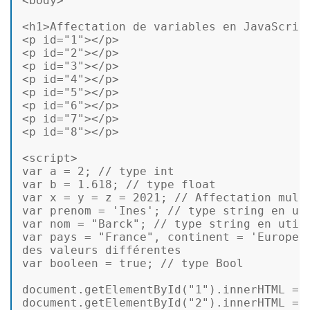
<body> 

<h1>Affectation de variables en JavaScript
<p 
id
=
"1"
></p> 

<p 
id
=
"2"
></p> 

<p 
id
=
"3"
></p> 

<p 
id
=
"4"
></p> 

<p 
id
=
"5"
></p> 

<p 
id
=
"6"
></p> 

<p 
id
=
"7"
></p> 

<p 
id
=
"8"
></p> 

<script> 

var a = 2; // 
type
 int 

var b = 1.618; // 
type
float
var x = y = z = 2021; // Affectation multi
var prenom = 
'Ines'
; // 
type
 string en ut
var nom = 
"Barck"
; // 
type
 string en util
var pays = 
"France"
, continent = 
'Europe'
des valeurs différentes 

var booleen = 
true
; // 
type
 Bool 

document.getElementById(
"1"
).innerHTML = 
document.getElementById(
"2"
).innerHTML = 