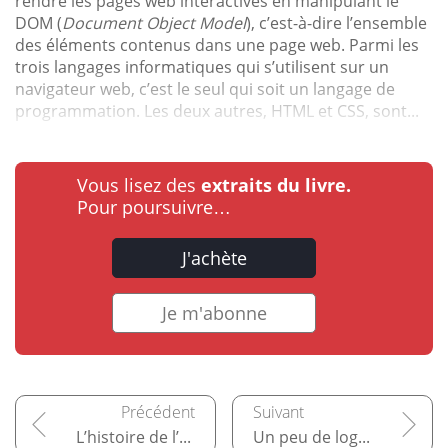
rendre les pages web interactives en manipulant le
DOM (
Document Object Model
), c’est-à-dire l’ensemble
des éléments contenus dans une page web. Parmi les
trois langages informatiques qui s’utilisent sur un
navigateur web, c’est le seul qui soit un langage de
programmation. Les deux autres, HTML et CSS, sont...
Vous lisez des
extraits du livre.
Pour poursuivre…
J'achète
Je m'abonne
L’histoire de l’algorithmique
Un peu de logique