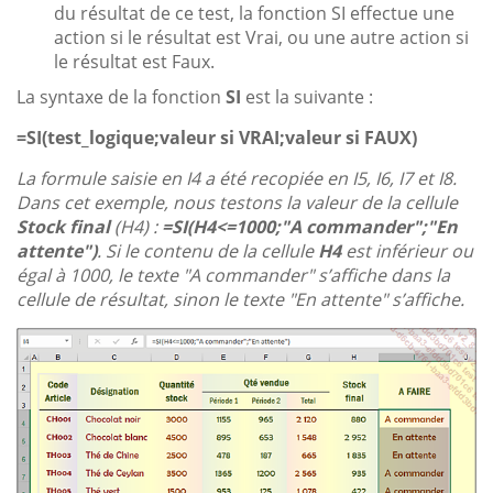
du résultat de ce test, la fonction SI effectue une
action si le résultat est Vrai, ou une autre action si
le résultat est Faux.
La syntaxe de la fonction
SI
est la suivante :
=SI(test_logique;valeur si VRAI;valeur si FAUX)
La formule saisie en I4 a été recopiée en I5, I6, I7 et I8.
Dans cet exemple, nous testons la valeur de la cellule
Stock final
(H4) :
=SI(H4<=1000;"A commander";"En
attente")
. Si le contenu de la cellule
H4
est inférieur ou
égal à 1000, le texte "A commander" s’affiche dans la
cellule de résultat, sinon le texte "En attente" s’affiche.