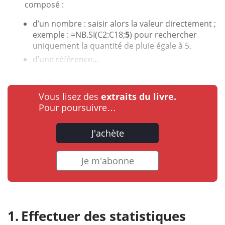
composé :
d’un nombre : saisir alors la valeur directement ;
exemple : =NB.SI(C2:C18;
5
) pour rechercher
uniquement la quantité de pluie égale à 5.
d’une référence...
Vous lisez des
extraits du livre.
Pour poursuivre…
J'achète
Je m'abonne
Effectuer des statistiques