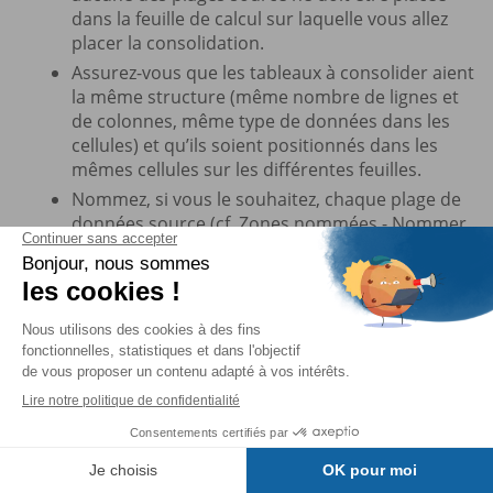
dans la feuille de calcul sur laquelle vous allez
placer la consolidation.
Assurez-vous que les tableaux à consolider aient
la même structure (même nombre de lignes et
de colonnes, même type de données dans les
cellules) et qu’ils soient positionnés dans les
mêmes cellules sur les différentes feuilles.
Nommez, si vous le souhaitez, chaque plage de
données source (cf. Zones nommées - Nommer
des plages de cellules).
Activez la cellule où vous souhaitez voir placer la
première cellule du tableau consolidé.
Activez l’onglet
Données
et cliquez sur l’outil
Consolider
du groupe
Outils de données
.
Choisissez la
Fonction
de synthèse à utiliser pour
consolider les données ; pour cumuler les
Table des matières
données des différents tableaux, choisissez