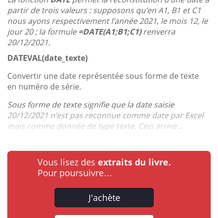
partir de trois valeurs : supposons qu’en A1, B1 et C1
nous ayons respectivement l’année 2021, le mois 12, le
jour 20 ; la formule
=DATE(A1;B1;C1)
renverra
20/12/2021.
DATEVAL(date_texte)
Convertir une date représentée sous forme de texte
en numéro de série.
Sous forme de texte signifie que la date saisie
20/12/2021 n’est pas reconnue comme date par Excel
mais comme donnée de type texte. Ceci arrive...
Vous lisez des
extraits du livre.
Pour poursuivre…
J'achète