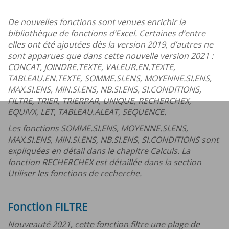
De nouvelles fonctions sont venues enrichir la
bibliothèque de fonctions d’Excel. Certaines d’entre
elles ont été ajoutées dès la version 2019, d’autres ne
sont apparues que dans cette nouvelle version 2021 :
CONCAT, JOINDRE.TEXTE, VALEUR.EN.TEXTE,
TABLEAU.EN.TEXTE, SOMME.SI.ENS, MOYENNE.SI.ENS,
MAX.SI.ENS, MIN.SI.ENS, NB.SI.ENS, SI.CONDITIONS,
FILTRE, TRIER, TRIERPAR, UNIQUE, RECHERCHEX,
EQUIVX, LET, TABLEAU.ALEAT, SEQUENCE.
Les fonctions SOMME.SI.ENS, MOYENNE.SI.ENS,
MAX.SI.ENS, MIN.SI.ENS, NB.SI.ENS, SI.CONDITIONS sont
expliquées en détail dans le chapitre Calculs. La
fonction RECHERCHEX est détaillée dans la section
Utiliser les fonctions de recherche.
Fonction FILTRE
Nouveauté 2021, cette fonction filtre une plage de