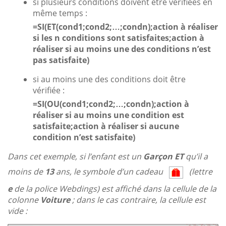
si plusieurs conditions doivent être vérifiées en
même temps :
=SI(ET(cond1;cond2;…;condn);action à réaliser
si les n conditions sont satisfaites;action à
réaliser si au moins une des conditions n’est
pas satisfaite)
si au moins une des conditions doit être
vérifiée :
=SI(OU(cond1;cond2;…;condn);action à
réaliser si au moins une condition est
satisfaite;action à réaliser si aucune
condition n’est satisfaite)
Dans cet exemple, si l’enfant est un
Garçon ET
qu’il a
moins de
13
ans, le symbole d’un cadeau
(lettre
e
de la police Webdings) est affiché dans la cellule de la
colonne
Voiture
; dans le cas contraire, la cellule est
vide :