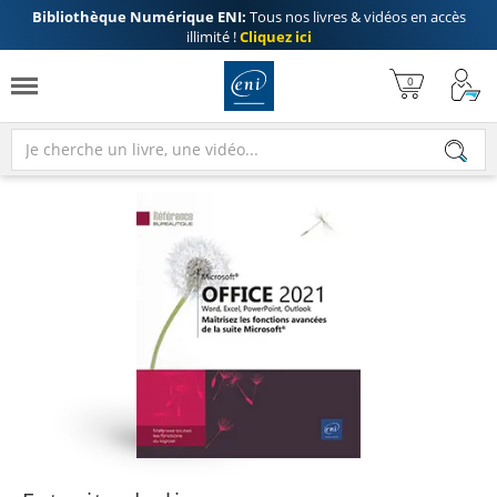
Bibliothèque Numérique ENI:
Tous nos livres & vidéos en accès
illimité !
Cliquez ici