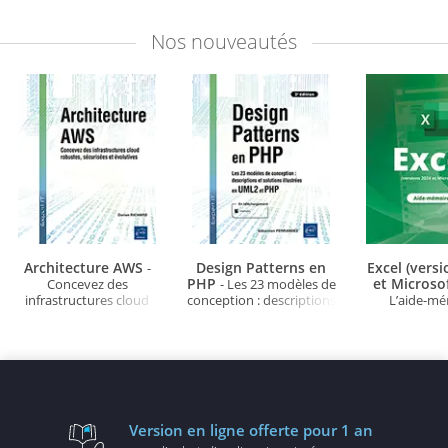
d'Excel à votre portée
Word à votre portée
-
de bo
- + le livre numérique
+ le livre numérique
Nos
nouveautés
Excel 2021 OFFERT -
Word 2021 OFFERT -
Valable 1 an, en illimité
Valable 1 an, en illimité
Architecture AWS
Design Patterns en
Excel (vers
-
PHP
et Microso
Concevez des
- Les 23 modèles de
infrastructures cloud
conception : descriptions
L’aide-m
robustes, sécurisées et
et solutions illustrées en
évolutives
UML2 et PHP (3e édition)
Version en ligne
offerte pour 1 an