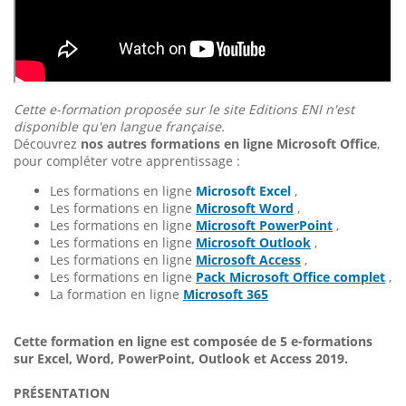
Cette e-formation proposée sur le site Editions ENI n'est
disponible qu'en langue française.
Découvrez
nos autres formations en ligne Microsoft Office
,
pour compléter votre apprentissage :
Les formations en ligne
Microsoft Excel
,
Les formations en ligne
Microsoft Word
,
Les formations en ligne
Microsoft PowerPoint
,
Les formations en ligne
Microsoft Outlook
,
Les formations en ligne
Microsoft Access
,
Les formations en ligne
Pack Microsoft Office complet
,
La formation en ligne
Microsoft 365
Cette formation en ligne est composée de 5 e-formations
sur Excel, Word, PowerPoint, Outlook et Access 2019.
PRÉSENTATION