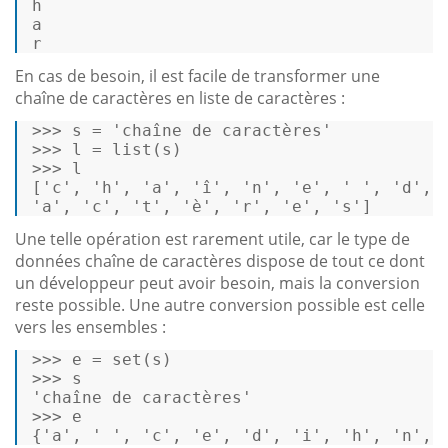
h 

a 

r 
En cas de besoin, il est facile de transformer une
chaîne de caractères en liste de caractères :
>>> 
s = 
'chaîne de caractères'
>>> 
l = 
list
>>> 
l 

[
'c'
, 
'h'
, 
'a'
, 
'î'
, 
'n'
, 
'e'
, 
' '
, 
'd'
, 
'a'
, 
'c'
, 
't'
, 
'è'
, 
'r'
, 
'e'
, 
's'
] 
Une telle opération est rarement utile, car le type de
données chaîne de caractères dispose de tout ce dont
un développeur peut avoir besoin, mais la conversion
reste possible. Une autre conversion possible est celle
vers les ensembles :
>>> 
e = 
set
>>> 
'chaîne de caractères'
>>> 
e 

{
'a'
, 
' '
, 
'c'
, 
'e'
, 
'd'
, 
'i'
, 
'h'
, 
'n'
, 