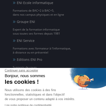
ENI Ecole informatique
Formations de BAC+2 à BAC+5,
dans nos campus physiques et en ligne
Groupe ENI
Expert de la formation informatique
sous toutes ses formes depuis 1981
ENI Service
Formations avec formateur à l'informatique,
à distance ou en présentiel
Editions ENI Pro
Supports de cours
pour les organismes de formation
ENI elearning
La solution de formation à l'informatique en ligne,
disponible en 5 langues
Certifications ENI
Certifications à l'informatique