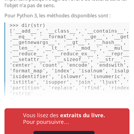
l’objet n’a pas de sens.
Pour Python 3, les méthodes disponibles sont :
>>> 
dir
(
str
) 

[
'__add__'
, 
'__class__'
, 
'__contains__'
, 
'__eq__'
, 
'__format__'
, 
'__ge__'
, 
'__geta
'__getnewargs__'
, 
'__gt__'
, 
'__hash__'
, 
'
'__len__'
, 
'__lt__'
, 
'__mod__'
, 
'__mul__'
'__reduce__'
, 
'__reduce_ex__'
, 
'__repr__'
'__setattr__'
, 
'__sizeof__'
, 
'__str__'
, 
'
'center'
, 
'count'
, 
'encode'
, 
'endswith'
, 
'format_map'
, 
'index'
, 
'isalnum'
, 
'isalph
'isidentifier'
, 
'islower'
, 
'isnumeric'
, 
'
'istitle'
, 
'isupper'
, 
'join'
, 
'ljust'
, 
'l
'partition'
, 
'replace'
, 
'rfind'
, 
'rindex'
'rstrip'
...
Vous lisez des
extraits du livre.
Pour poursuivre…