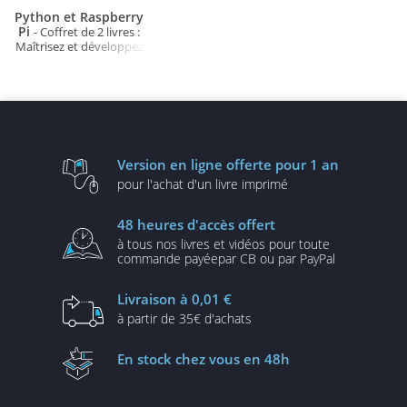
Python et Raspberry
Pi
- Coffret de 2 livres :
Maîtrisez et développez
une application de
télémétrie avec Flask (2e
édition)
Version en ligne
offerte pour 1 an
pour l'achat d'un
livre imprimé
48 heures
d'accès offert
à tous nos livres et vidéos
pour toute
commande payée
par CB ou par PayPal
Livraison
à 0,01 €
à partir de
35€ d'achats
En stock
chez vous en 48h