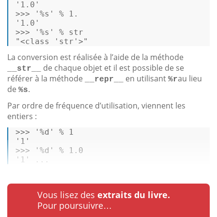
'1.0'
>>> 
'%s'
 % 
1.
'1.0'
>>> 
'%s'
 % 
str
"<class 'str'>"
La conversion est réalisée à l’aide de la méthode
de chaque objet et il est possible de se
__str__
référer à la méthode
en utilisant
au lieu
__repr__
%r
de
.
%s
Par ordre de fréquence d’utilisation, viennent les
entiers :
>>> 
'%d'
 % 
1
'1'
>>> 
'%d'
 % 
1.0
'1'
 ...
Vous lisez des
extraits du livre.
Pour poursuivre…