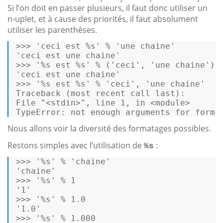
Si l’on doit en passer plusieurs, il faut donc utiliser un
n-uplet, et à cause des priorités, il faut absolument
utiliser les parenthèses.
>>> 
'ceci est %s'
 % 
'une chaine'
'ceci est une chaine'
>>> 
'%s est %s'
 % (
'ceci'
, 
'une chaine'
'ceci est une chaine'
>>> 
'%s est %s'
 % 
'ceci'
, 
'une chaine'
Traceback (most recent call last): 

File 
"<stdin>"
, line 
1
, 
in
 <module> 

TypeError: 
not
 enough arguments 
for
forma
Nous allons voir la diversité des formatages possibles.
Restons simples avec l’utilisation de
:
%s
>>> 
'%s'
 % 
'chaine'
'chaine'
>>> 
'%s'
 % 
1
'1'
>>> 
'%s'
 % 
1.0
'1.0'
>>> 
'%s'
 % 
1.000