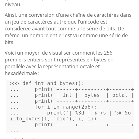
niveau.
Ainsi, une conversion d’une chaîne de caractères dans
un jeu de caractères autre que l’unicode est
considérée avant tout comme une série de bits. De
même, un nombre entier est vu comme une série de
bits.
Voici un moyen de visualiser comment les 256
premiers entiers sont représentés en bytes en
parallèle avec la représentation octale et
hexadécimale :
>>>
def
int_and_bytes
(): 
...
print
(
'+-----+---------+-------+-
...
print
(
'| int |  bytes  | octal | 
...
print
(
'+-----+---------+-------+-
...
for
 i 
in
range
(
256
): 
...
print
(
'| %3d | %-7s | %#-5o |
...
print
(
'+-----+---------+-------+-
...