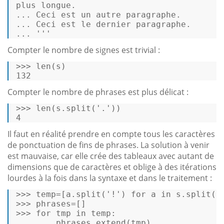
...
Ceci est un autre paragraphe. 
...
Ceci est le dernier paragraphe. 
...
'''
Compter le nombre de signes est trivial :
>>>
len
(s) 
132 
Compter le nombre de phrases est plus délicat :
>>>
len
(s.split(
'.'
)) 
4 
Il faut en réalité prendre en compte tous les caractères
de ponctuation de fins de phrases. La solution à venir
est mauvaise, car elle crée des tableaux avec autant de
dimensions que de caractères et oblige à des itérations
lourdes à la fois dans la syntaxe et dans le traitement :
>>>
temp=[a.split(
'!'
) 
for
 a 
in
 s.split(
'
>>>
phrases=[] 
>>>
for
 tmp 
in
 temp: 
...
    phrases.extend(tmp) 