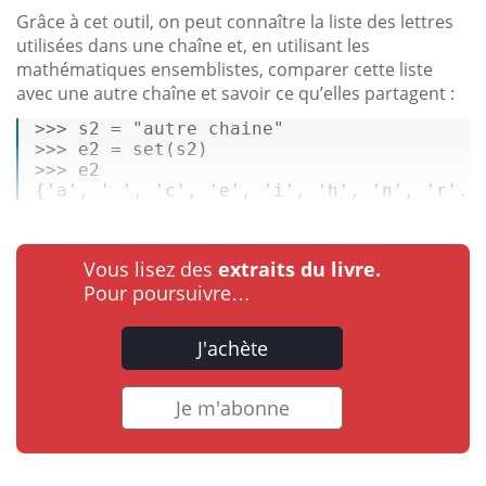
Grâce à cet outil, on peut connaître la liste des lettres
utilisées dans une chaîne et, en utilisant les
mathématiques ensemblistes, comparer cette liste
avec une autre chaîne et savoir ce qu’elles partagent :
>>> 
s2 = 
"autre chaine"
>>> 
e2 = 
set
>>> 
e2 

{
'a'
, 
' '
, 
'c'
, 
'e'
, 
'i'
, 
'h'
, 
'n'
, 
'r'
..
Vous lisez des
extraits du livre.
Pour poursuivre…
J'achète
Je m'abonne