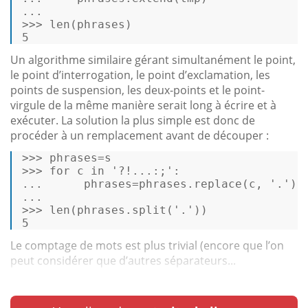
...
>>>
len
(phrases) 
5 
Un algorithme similaire gérant simultanément le point,
le point d’interrogation, le point d’exclamation, les
points de suspension, les deux-points et le point-
virgule de la même manière serait long à écrire et à
exécuter. La solution la plus simple est donc de
procéder à un remplacement avant de découper :
>>>
phrases=s 
>>>
for
 c 
in
'?!...:;'
: 
...
     phrases=phrases.replace(c, 
'.'
) 
...
>>>
len
(phrases.split(
'.'
)) 
5 
Le comptage de mots est plus trivial (encore que l’on
peut considérer que d’autres séparateurs...