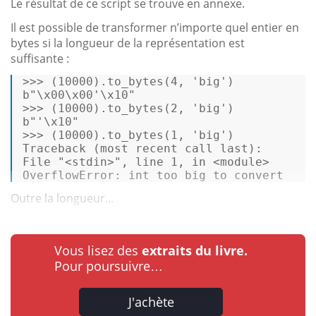
Le résultat de ce script se trouve en annexe.
Il est possible de transformer n’importe quel entier en
bytes si la longueur de la représentation est
suffisante :
>>
>
 (
10000
).to_bytes(
4
, 
'big'
) 

>>
>
 (
10000
).to_bytes(
2
, 
'big'
) 

>>
>
 (
10000
).to_bytes(
1
, 
'big'
) 

Traceback (most recent 
call
last
): 

File "<stdin>", line 
1
, 
in
<
module
>
OverflowError: 
int
 too big 
to
convert
Outre la longueur...
Vous lisez des
extraits du livre.
Pour poursuivre…
J'achète