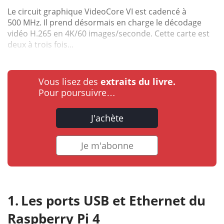
Le circuit graphique VideoCore VI est cadencé à
500 MHz. Il prend désormais en charge le décodage
vidéo H.265 en 4K/60 images/seconde. Cette carte est
deux à trois fois...
Vous lisez des
extraits du livre.
Pour poursuivre…
J'achète
Je m'abonne
Les ports USB et Ethernet du
Raspberry Pi 4