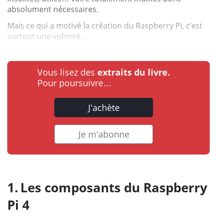
absolument nécessaires.
Mais ce qui a motivé la création du Raspberry Pi, c’est
surtout une volonté...
Vous lisez des
extraits du livre.
Pour poursuivre…
J'achète
Je m'abonne
Les composants du Raspberry
Pi 4