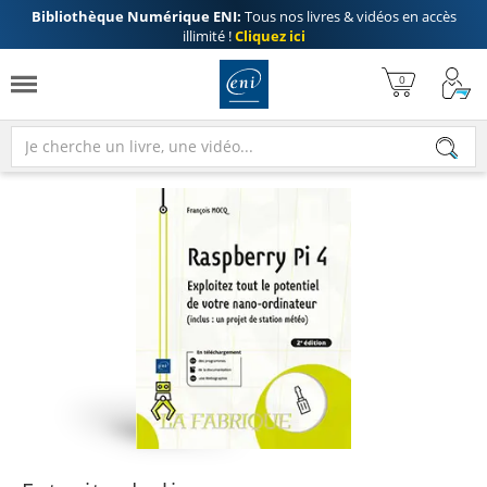
Bibliothèque Numérique ENI:
Tous nos livres & vidéos en accès
illimité !
Cliquez ici