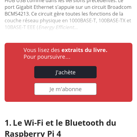
HUB USB comme dans les versions précédentes. Le
port Gigabit Ethernet s’appuie sur un circuit Broadcom
BCM54213. Ce circuit gère toutes les fonctions de la
couche réseau physique en 1000BASE-T, 100BASE-TX et
10BASE-T EEE (
Energy Efficient...
Vous lisez des
extraits du livre.
Pour poursuivre…
J'achète
Je m'abonne
Le Wi-Fi et le Bluetooth du
Raspberry Pi 4