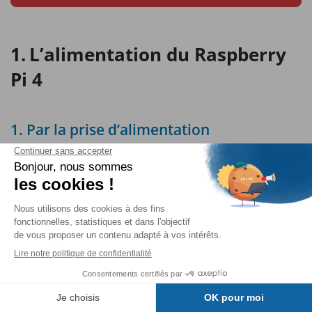
L’alimentation du Raspberry
Pi 4
1. Par la prise d’alimentation
L’alimentation du Raspberry Pi 4 a été modifiée par
rapport aux modèles précédents. Elle fait appel à une
prise USB-C (photo ci-dessous). Il n’y a pas
d’interrupteur marche/arrêt et c’est l’insertion ou le
retrait de la prise USB-C qui joue le rôle d’interrupteur.
Table des matières