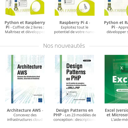
Python et Raspberry
Raspberry Pi 4
Python et R
-
Pi
Pi
- Coffret de 2 livres :
Exploitez tout le
- Appr
Maîtrisez et développez
potentiel de votre nano-
développer s
une application de
ordinateur (...) (2e
nano-ordina
télémétrie avec Flask (2e
édition)
éditio
Nos
nouveautés
édition)
Architecture AWS
Design Patterns en
Excel (vers
-
PHP
et Microso
Concevez des
- Les 23 modèles de
infrastructures cloud
conception : descriptions
L’aide-m
robustes, sécurisées et
et solutions illustrées en