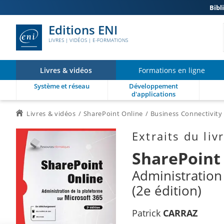
Bibl
Editions ENI
LIVRES | VIDÉOS | E-FORMATIONS
Livres & vidéos
Formations en ligne
Système et réseau
Développement
d'applications
Livres & vidéos
SharePoint Online
Business Connectivity 
Extraits du liv
SharePoint
Administration
(2e édition)
Patrick
CARRAZ