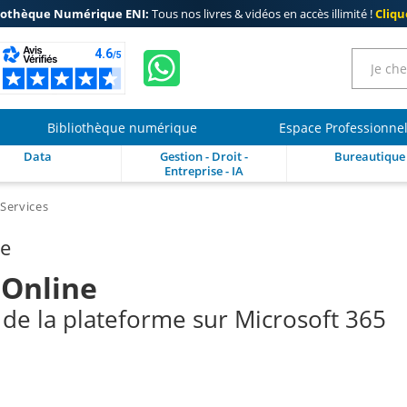
iothèque Numérique ENI:
Tous nos livres & vidéos en accès illimité !
Clique
Bibliothèque numérique
Espace Professionne
Data
Gestion - Droit -
Bureautique
Entreprise - IA
Services
re
 Online
 de la plateforme sur Microsoft 365