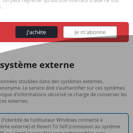
e. On peut regretter qu’aucune interface d’aide ne soit
...
J'achète
Je m'abonne
e système externe
 données stockées dans des systèmes externes.
anonyme. Le service doit s’authentifier sur ces systèmes
banque d’informations sécurisé se charge de conserver les
ces externes.
l’identité de l’utilisateur Windows connecté à
stème externe) et Revert To Self (connexion au système