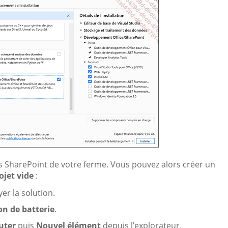
rs SharePoint de votre ferme. Vous pouvez alors créer un
ojet vide
:
yer la solution.
on de batterie
.
uter
puis
Nouvel élément
depuis l’explorateur.