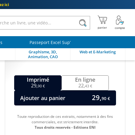
z ici
ls
Passeport Excel Sup’
Graphisme, 3D,
Web et E-Marketing
Animation, CAO
Imprimé
En ligne
29,
22,
90 €
43 €
29,
Ajouter au panier
90 €
Toute reproduction de ces extraits, notamment à des fins
commerciales, est strictement interdite.
Tous droits reservés - Editions ENI