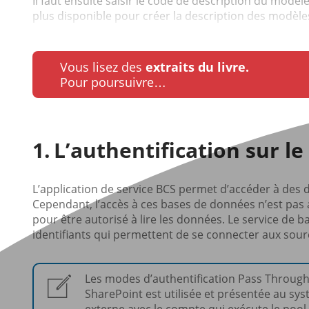
Il faut ensuite saisir le code de description du modèl
plus disponible pour créer la description des modèles
Vous lisez des
extraits du livre.
Pour poursuivre…
L’authentification sur l
L’application de service BCS permet d’accéder à des
Cependant, l’accès à ces bases de données n’est pas 
pour être autorisé à lire les données. Le service de 
identifiants qui permettent de se connecter aux sour
Les modes d’authentification Pass Through (
SharePoint est utilisée et présentée au sy