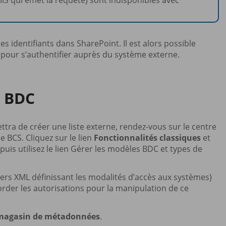
IIS qui émet la requête) sont indisponibles avec
s identifiants dans SharePoint. Il est alors possible
 pour s’authentifier auprès du système externe.
e BDC
tra de créer une liste externe, rendez-vous sur le centre
e BCS. Cliquez sur le lien
Fonctionnalités classiques
et
uis utilisez le lien Gérer les modèles BDC et types de
iers XML définissant les modalités d’accès aux systèmes)
ccorder les autorisations pour la manipulation de ce
u magasin de métadonnées
.