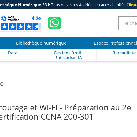
iothèque Numérique ENI:
Tous nos livres & vidéos en accès illimité !
Clique
Bibliothèque numérique
Espace Professionne
Data
Gestion - Droit -
Bureautique
Entreprise - IA
re
outage et Wi-Fi - Préparation au 2e
ertification CCNA 200-301