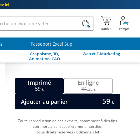
z ici
ls
Passeport Excel Sup’
Graphisme, 3D,
Web et E-Marketing
Animation, CAO
Imprimé
En ligne
59
44,
€
25 €
59
Ajouter au panier
€
Toute reproduction de ces extraits, notamment à des fins
commerciales, est strictement interdite.
Tous droits reservés - Editions ENI