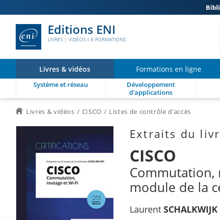
Bibl
Editions ENI
LIVRES | VIDÉOS | E-FORMATIONS
Livres & vidéos
Formations en ligne
Système et réseau
Développement
d'applications
Livres & vidéos
CISCO
Listes de contrôle d’accès
Extraits du liv
CISCO
Commutation, r
module de la c
Laurent
SCHALKWIJK