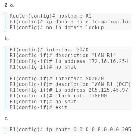
2. a.
Router
R1
(config)# ip domain-name formation
.loca
R1
(config)# no ip domain-lookup 
b.
R1(config)# 
interface G0/0
R1(config-if)# 
description 
"LAN R1"
R1(config-if)# 
ip address 172.16.16.254 2
R1(config-if)# 
no shut
R1(config-if)# 
interface S0/0/0
R1(config-if)# 
description 
"WAN R1 (DCE)"
R1(config-if)# 
ip address 205.125.45.97 2
R1(config-if)# 
clock rate 128000
R1(config-if)# 
no shut
R1(config-if)# 
exit
c.
R1
(config)# ip route 
0.0
.0
.0
0.0
.0
.0
205.