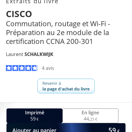
Extraits du livre
CISCO
Commutation, routage et Wi-Fi -
Préparation au 2e module de la
certification CCNA 200-301
Laurent
SCHALKWIJK
4 avis
Revenir à
la page d'achat du livre
Imprimé
En ligne
59
44,
€
25 €
59
Ajouter au panier
€