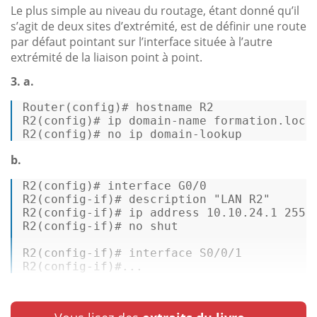
Le plus simple au niveau du routage, étant donné qu’il
s’agit de deux sites d’extrémité, est de définir une route
par défaut pointant sur l’interface située à l’autre
extrémité de la liaison point à point.
3. a.
Router
R2
(config)# ip domain-name formation
.loca
R2
(config)# no ip domain-lookup 
b.
R2(
config
)# interface G0/
0
R2(
config
-
if
)# description 
"LAN R2"
R2(
config
-
if
)# ip address 
10.10
.24
.1
255.
R2(
config
-
if
)# no shut 

R2(
config
-
if
)# interface S0/
0
/
1
R2(
config
-
if
)#...