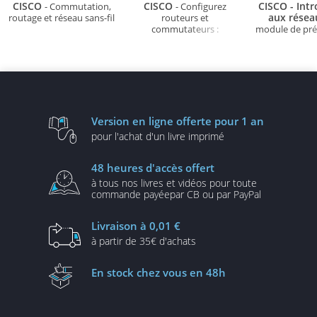
CISCO
CISCO
CISCO - Int
- Commutation,
- Configurez
aux rése
routage et réseau sans-fil
routeurs et
commutateurs :
module de pré
Exercices et corrigés (6e
la certificatio
édition)
301
Version en ligne
offerte pour 1 an
pour l'achat d'un
livre imprimé
48 heures
d'accès offert
à tous nos livres et vidéos
pour toute
commande payée
par CB ou par PayPal
Livraison
à 0,01 €
à partir de
35€ d'achats
En stock
chez vous en 48h