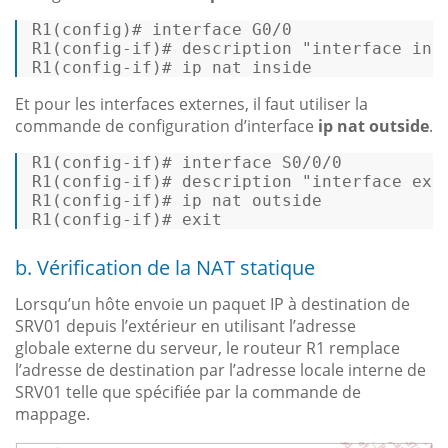
R1
(config)
# interface G0/0 
R1
(config-
if
)
# description 
"interface int
R1
(config-
if
)
# ip nat inside 
Et pour les interfaces externes, il faut utiliser la
commande de configuration d’interface
ip nat outside
.
R1(
config
-
if
)# interface S0/
0
/
0
R1(
config
-
if
)# description 
"interface ext
R1(
config
-
if
)# ip nat outside 

R1(
config
-
if
)# 
exit
b. Vérification de la NAT statique
Lorsqu’un hôte envoie un paquet IP à destination de
SRV01 depuis l’extérieur en utilisant l’adresse
globale externe du serveur, le routeur R1 remplace
l’adresse de destination par l’adresse locale interne de
SRV01 telle que spécifiée par la commande de
mappage.