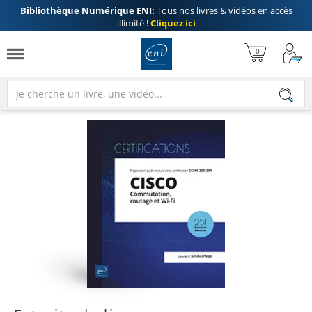
Bibliothèque Numérique ENI:
Tous nos livres & vidéos en accès
illimité !
Cliquez ici