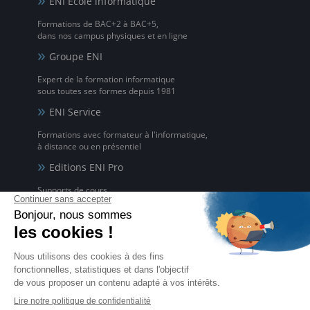
ENI Ecole informatique
Formations de BAC+2 à BAC+5,
dans nos campus physiques et en ligne
Groupe ENI
Expert de la formation informatique
sous toutes ses formes depuis 1981
ENI Service
Formations avec formateur à l'informatique,
à distance ou en présentiel
Editions ENI Pro
Supports de cours
pour les organismes de formation
ENI elearning
La solution de formation à l'informatique en ligne,
disponible en 5 langues
Certifications ENI
Certifications à l'informatique