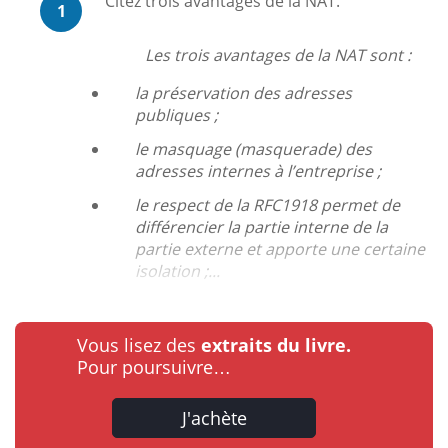
Citez trois avantages de la NAT.
1
Les trois avantages de la NAT sont :
la préservation des adresses
publiques ;
le masquage (masquerade) des
adresses internes à l’entreprise ;
le respect de la RFC1918 permet de
différencier la partie interne de la
partie externe et apporte une certaine
isolation ;...
Vous lisez des
extraits du livre.
Pour poursuivre…
J'achète