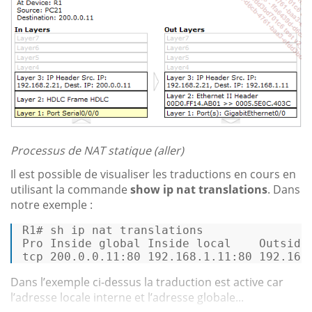
Processus de NAT statique (aller)
Il est possible de visualiser les traductions en cours en
utilisant la commande
show ip nat translations
. Dans
notre exemple :
R1# sh ip nat translations 

Pro Inside global Inside local    Outside 
tcp 
200.0
.0
.11
:
80
192.168
.
1.11
:
80
192.168
Dans l’exemple ci-dessus la traduction est active car
l’adresse locale interne et l’adresse globale...