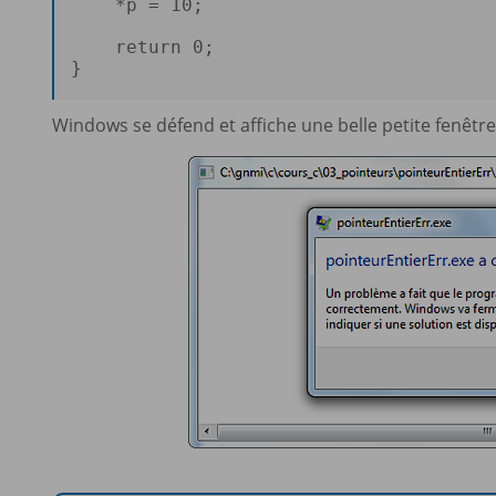
    *p = 
10
; 

return
0
; 

}

Windows se défend et affiche une belle petite fenêtre