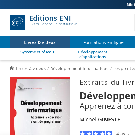
Bibl
Editions ENI
LIVRES | VIDÉOS | E-FORMATIONS
Livres & vidéos
Formations en ligne
Système et réseau
Développement
d'applications
Livres & vidéos
Développement informatique
Les pointe
Extraits du liv
Développem
Apprenez à co
Michel
GINESTE
4 avis