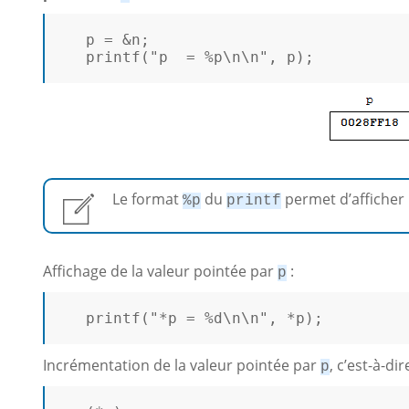
   p = &n;  

printf
(
"p  = %p\n\n"
, p);

Le format
du
permet d’afficher 
%p
printf
Affichage de la valeur pointée par
:
p
printf
(
"*p = %d\n\n"
, *p);

Incrémentation de la valeur pointée par
, c’est-à-di
p