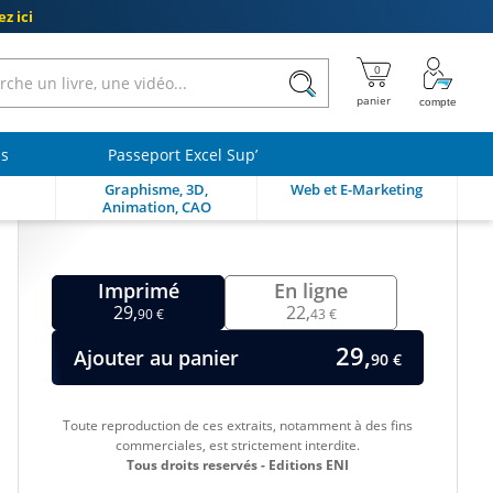
z ici
ls
Passeport Excel Sup’
Graphisme, 3D,
Web et E-Marketing
Animation, CAO
Imprimé
En ligne
29,
22,
90 €
43 €
29,
Ajouter au panier
90 €
Toute reproduction de ces extraits, notamment à des fins
commerciales, est strictement interdite.
Tous droits reservés - Editions ENI