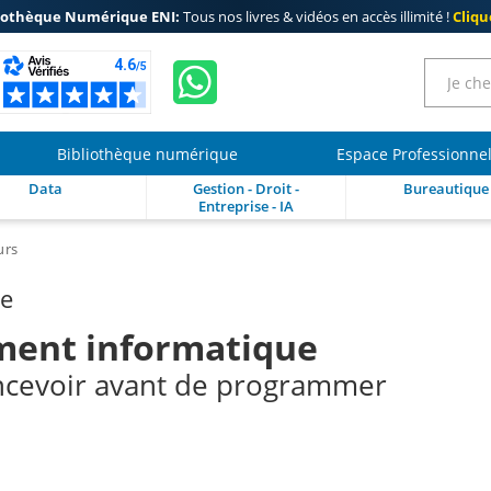
iothèque Numérique ENI:
Tous nos livres & vidéos en accès illimité !
Clique
Bibliothèque numérique
Espace Professionne
Data
Gestion - Droit -
Bureautique
Entreprise - IA
urs
re
ent informatique
ncevoir avant de programmer