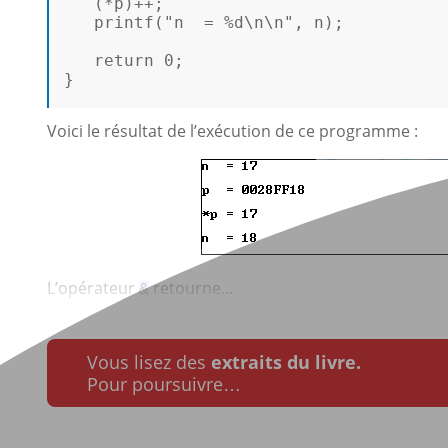
   (*p)++; 

printf
(
"n  = %d\n\n"
, n); 

return
0
; 

}

Voici le résultat de l’exécution de ce programme :
L’opérateur
retourne...
&
Vous lisez des
extraits du livre.
Pour poursuivre…