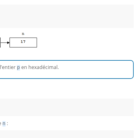
l’entier
en hexadécimal.
p
re
:
n