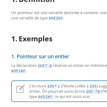
Un pointeur est une variable destinée à contenir une
une variable de type
.
entier
Exemples
1. Pointeur sur un entier
La déclaration
réserve un entier en mémoire d
int* p
.
entier
L’écriture
p (l’étoile collée à
) sug
int*
int
entier. On pourrait aussi écrire
(l’é
int *p
type
, ce qui est aussi vrai.
entier