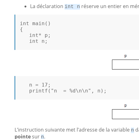
La déclaration
réserve un entier en mé
int n
int
main
()
{ 

int
* p;            

int
 n;

   n = 
17
; 

printf
(
"n  = %d\n\n"
, n);

L’instruction suivante met l’adresse de la variable
d
n
pointe
sur
.
n