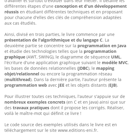
travailler et surtout d'évoluer dans leur métier. Il détaille les
différentes étapes d'une
conception et d'un développement
réussis
en étudiant différentes techniques et en proposant
pour chacune d'elles des clés de compréhension adaptées
aux cas étudiés.
Ainsi, divisé en trois parties, le livre commence par une
présentation de l'algorithmique et du langage C
. La
deuxième partie se concentre sur la
programmation en Java
et étudie des technologies telles que la
programmation
graphique
(AWT, SWING), le diagramme de séquence
UML
,
l'écriture d'une application graphique suivant le
modèle MVC
,
les bases de données relationnelles (
JDBC
), le
mapping
objet/relationnel
ou encore la programmation réseau
(
multithread
). Dans la dernière partie, l'auteur présente la
programmation web
avec
JEE
et les objets distants (
EJB
).
Pour illustrer toutes ces techniques, l'auteur s'appuie sur de
nombreux exemples concrets
(en C et en Java) ainsi que sur
des
travaux pratiques
dont il propose les corrigés. Réaliser,
voilà le maître-mot qui définit ce livre !
Le code source des exemples utilisés dans le livre est en
téléchargement sur le site www.editions-eni.fr.