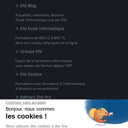
ENI Blog
Actualités, interviews, dossiers…
Toute l’informatique vue par ENI
ENI Ecole informatique
Formations de BAC+2 à BAC+5,
dans nos campus physiques et en ligne
Groupe ENI
Expert de la formation informatique
sous toutes ses formes depuis 1981
ENI Service
Formations avec formateur à l'informatique,
à distance ou en présentiel
Editions ENI Pro
Supports de cours
pour les organismes de formation
ENI elearning