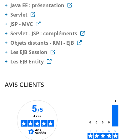
Java EE : présentation
Servlet
JSP - MVC
Servlet - JSP : compléments
Objets distants - RMI - EJB
Les EJB Session
Les EJB Entity
AVIS CLIENTS
4
5
/5
4 avis
0
0
0
0