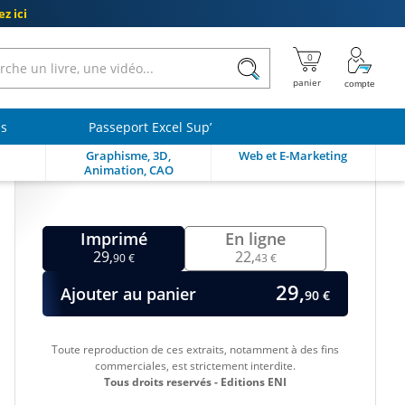
z ici
ls
Passeport Excel Sup’
Graphisme, 3D,
Web et E-Marketing
Animation, CAO
Imprimé
En ligne
29,
22,
90 €
43 €
29,
Ajouter au panier
90 €
Toute reproduction de ces extraits, notamment à des fins
commerciales, est strictement interdite.
Tous droits reservés - Editions ENI