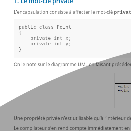
1. Le mot-clé private
L’encapsulation consiste à affecter le mot-clé
priva
public
class
Point
{  

private
int
 x;  

private
int
 y; 

}

On le note sur le diagramme UML en faisant précéde
Une propriété privée n’est utilisable qu’à l’intérieur d
Le compilateur s’en rend compte immédiatement en i