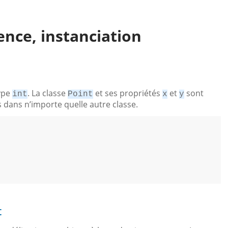
ence, instanciation
ype
. La classe
et ses propriétés
et
sont
int
Point
x
y
es dans n’importe quelle autre classe.
t