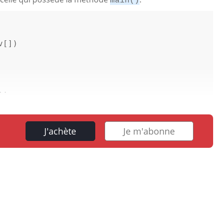
main()
v[]
) 

..
J'achète
Je m'abonne