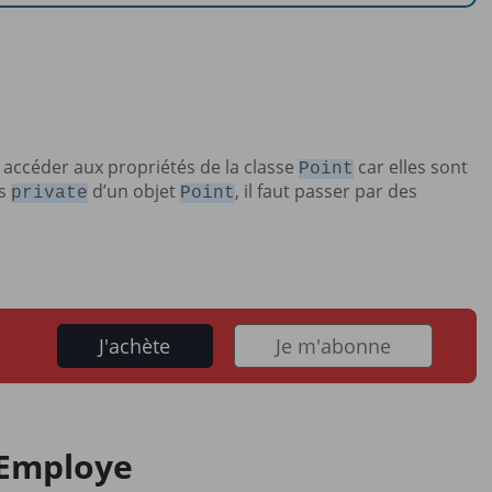
accéder aux propriétés de la classe
car elles sont
Point
és
d’un objet
, il faut passer par des
private
Point
J'achète
Je m'abonne
e Employe