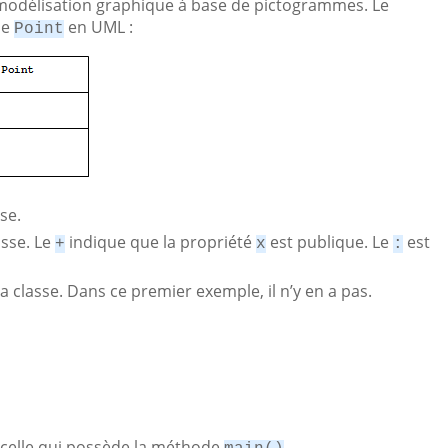
 modélisation graphique à base de pictogrammes. Le
se
en UML :
Point
se.
asse. Le
indique que la propriété
est publique. Le
est
+
x
:
 classe. Dans ce premier exemple, il n’y en a pas.
n, celle qui possède la méthode
.