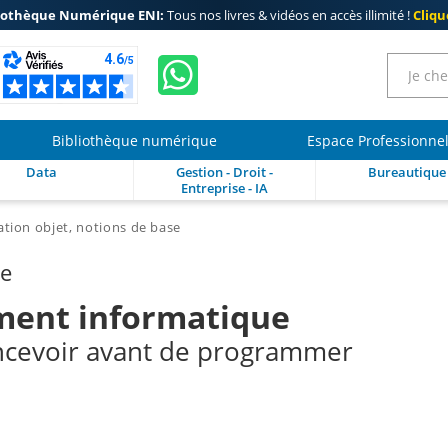
iothèque Numérique ENI:
Tous nos livres & vidéos en accès illimité !
Clique
Bibliothèque numérique
Espace Professionne
Data
Gestion - Droit -
Bureautique
Entreprise - IA
ion objet, notions de base
re
ent informatique
ncevoir avant de programmer