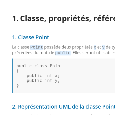
Classe, propriétés, référ
1. Classe Point
La classe
possède deux propriétés
et
de t
Point
x
y
précédées du mot-clé
. Elles seront utilisabl
public
public
class
Point
{ 

public
int
 x; 

public
int
 y; 

}

2. Représentation UML de la classe Poin