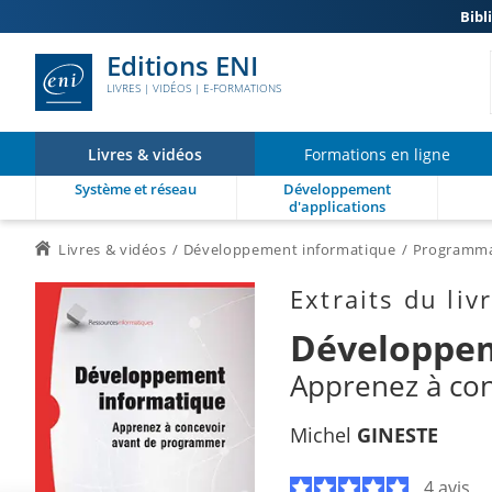
Bibl
Editions ENI
LIVRES | VIDÉOS | E-FORMATIONS
Livres & vidéos
Formations en ligne
Système et réseau
Développement
d'applications
Livres & vidéos
Développement informatique
Programmat
Extraits du liv
Développem
Apprenez à co
Michel
GINESTE
4 avis