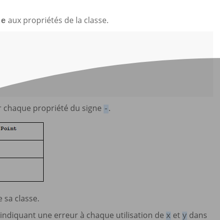
aux propriétés de la classe.
te
r chaque propriété du signe
.
-
e sa classe.
ndiquant une erreur à chaque utilisation de
et
dans
x
y