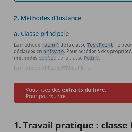
2. Méthodes d’instance
a. Classe principale
La méthode
de la classe
ne peut 
main()
TestPoint
déclarées en
. Pour accéder à des propriét
private
méthodes
de la classe
.
public
Point
La méthode
affiche...
afficheXY()
Vous lisez des
extraits du livre.
Pour poursuivre…
Travail pratique : class