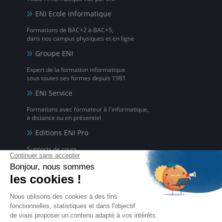
ENI Ecole informatique
Formations de BAC+2 à BAC+5,
dans nos campus physiques et en ligne
Groupe ENI
Expert de la formation informatique
sous toutes ses formes depuis 1981
ENI Service
Formations avec formateur à l'informatique,
à distance ou en présentiel
Editions ENI Pro
Supports de cours
pour les organismes de formation
ENI elearning
La solution de formation à l'informatique en ligne,
disponible en 5 langues
Certifications ENI