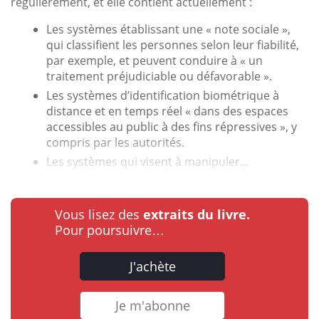
régulièrement, et elle contient actuellement :
Les systèmes établissant une « note sociale »,
qui classifient les personnes selon leur fiabilité,
par exemple, et peuvent conduire à « un
traitement préjudiciable ou défavorable ».
Les systèmes d’identification biométrique à
distance et en temps réel « dans des espaces
accessibles au public à des fins répressives », y
compris par les autorités.
Les systèmes qui visent à manipuler...
Vous lisez des
extraits du livre.
Pour poursuivre…
J'achète
Je m'abonne