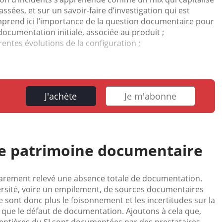
assées, et sur un savoir-faire d’investigation qui est
omprend ici l’importance de la question documentaire pour
documentation initiale, associée au produit ;
rentes évolutions de la configuration ;
J'achète
Je m'abonne
 le patrimoine documentaire
rarement relevé une absence totale de documentation.
ersité, voire un empilement, de sources documentaires
 Ce sont donc plus le foisonnement et les incertitudes sur la
n, que le défaut de documentation. Ajoutons à cela que,
 entières du SI sont documentées par des prestataires