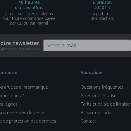
48 heures
Livraison
d'accès offert
à 0,01 €
à tous nos livres et vidéos
à partir de
pour toute commande payée
35€ d'achats
par CB ou par PayPal
notre newsletter
e protection des données
onnaître
Vous aider
s articles d'informatique
Questions fréquentes
mmes-nous ?
Paiement sécurisé
s légales
Tarifs et délais de livraiso
ons générales de vente
Activer un code
ue de protection des données
Contact