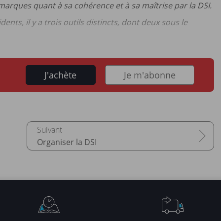
marques quant à sa cohérence et à sa maîtrise par la DSI.
nts, il y a trois outils distincts, dont deux sous le
J'achète
Je m'abonne
Organiser la DSI