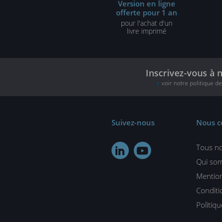
Version en ligne
offerte pour 1 an
pour l'achat d'un
livre imprimé
Inscrivez-vous à 
voir notre politique d
Suivez-nous
Nous c
Tous no


Qui so
Mention
Conditi
Politiq