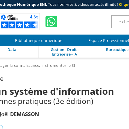
iothèque Numérique ENI:
Tous nos livres & vidéos en accès illimité !
Clique
Bibliothèque numérique
Espace Professionne
Data
Gestion - Droit -
Bureautique
Entreprise - IA
ger la connaissance, instrumenter le SI
re
un système d'information
nes pratiques (3e édition)
Joël
DEMASSON