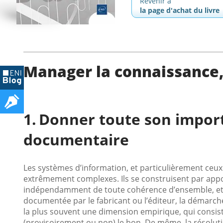
Revenir à
la page d'achat du livre
Manager la connaissance,
Donner toute son import
documentaire
Les systèmes d’information, et particulièrement ceux 
extrêmement complexes. Ils se construisent par appor
indépendamment de toute cohérence d’ensemble, et inté
documentée par le fabricant ou l’éditeur, la démarch
la plus souvent une dimension empirique, qui consist
(provisoirement ou non) le bon. De même, la résolut