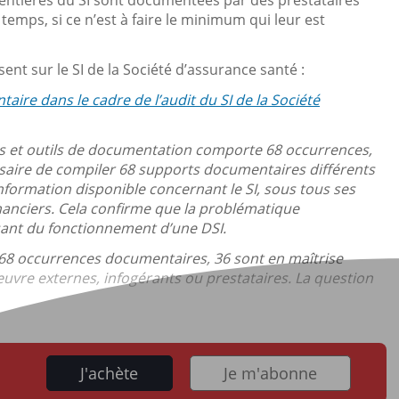
 temps, si ce n’est à faire le minimum qui leur est
ent sur le SI de la Société d’assurance santé :
aire dans le cadre de l’audit du SI de la Société
rts et outils de documentation comporte 68 occurrences,
essaire de compiler 68 supports documentaires différents
nformation disponible concernant le SI, sous tous ses
inanciers. Cela confirme que la problématique
sant du fonctionnement d’une DSI.
 68 occurrences documentaires, 36 sont en maîtrise
œuvre externes, infogérants ou prestataires. La question
J'achète
Je m'abonne