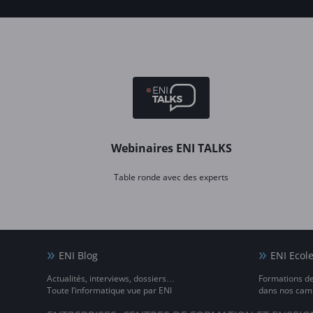
Webinaires ENI TALKS
Table ronde avec des experts
ENI Blog
ENI Ecol
Actualités, interviews, dossiers…
Formations d
Toute l’informatique vue par ENI
dans nos camp