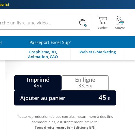
z ici
ls
Passeport Excel Sup’
Graphisme, 3D,
Web et E-Marketing
Animation, CAO
Imprimé
En ligne
45
33,
€
75 €
45
Ajouter au panier
€
Toute reproduction de ces extraits, notamment à des fins
commerciales, est strictement interdite.
Tous droits reservés - Editions ENI