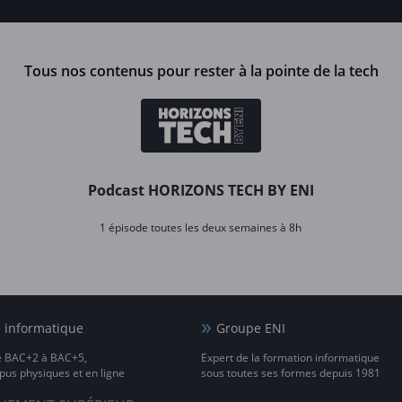
Tous nos contenus pour rester à la pointe de la tech
Podcast HORIZONS TECH BY ENI
1 épisode toutes les deux semaines à 8h
e informatique
Groupe ENI
e BAC+2 à BAC+5,
Expert de la formation informatique
us physiques et en ligne
sous toutes ses formes depuis 1981