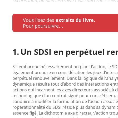
sécurisation, ou bien les trois ? Cela concerne-t-il le
Vous lisez des
extraits du livre.
Pour poursuivre…
Un SDSI en perpétuel r
S’il embarque nécessairement un plan d’action, le SDS
également prendre en considération les jeux d’interact
perpétuel renouvellement. Dans la logique de l’anal
dynamique résulte tout d’abord des interactions entre 
actions qui incarnent les axes directeurs associés à 
technologique d’un contrat signé pour concrétiser une
conduire à modifier la formulation de l’action associé
l’opérationnalité du SDSI réside plus dans sa dynam
essence figé. La dichotomie axe directeur/action trouve