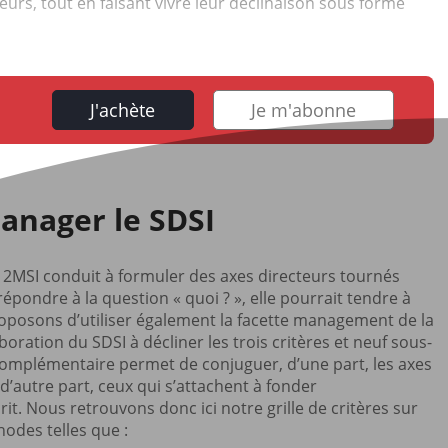
eurs, tout en faisant vivre leur déclinaison sous forme
J'achète
Je m'abonne
anager le SDSI
 2MSI conduit à formuler des axes directeurs tournés
épondre à la question « quoi ? », elle pourrait tendre à
oposons d’utiliser également la facette management de la
ration du SDSI à décliner les trois critères et neuf sous-
 complémentaire permet de conjuguer, d’une part, les axes
d’autre part, ceux qui s’attachent à fonder
it. Nous retrouvons donc ici notre grille de critères sur
hodes telles que :