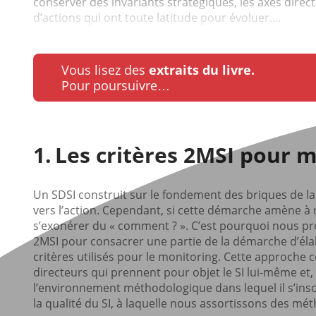
conserver des invariants stratégiques, les axes direct
d’actions qui ont toute latitude pour évoluer....
Vous lisez des
extraits du livre.
Pour poursuivre…
Les critères 2MSI pour m
Un SDSI construit sur le fondement des briques de la
vers l’action. Cependant, si cette démarche amène à r
s’exonérer du « comment ? ». C’est pourquoi nous pr
2MSI pour consacrer une partie de la démarche d’élabo
critères utilisés pour le monitoring. Cette approche
directeurs qui prennent pour objet le SI lui-même et, 
l’environnement méthodologique dans lequel il s’inscr
la qualité du SI, à laquelle nous assortissons des mét