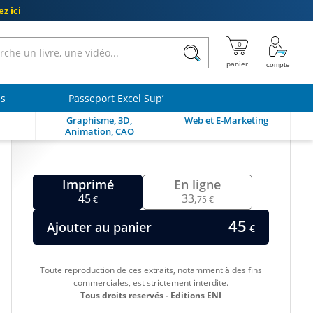
z ici
ls
Passeport Excel Sup’
Graphisme, 3D,
Web et E-Marketing
Animation, CAO
Imprimé
En ligne
45
33,
€
75 €
45
Ajouter au panier
€
Toute reproduction de ces extraits, notamment à des fins
commerciales, est strictement interdite.
Tous droits reservés - Editions ENI