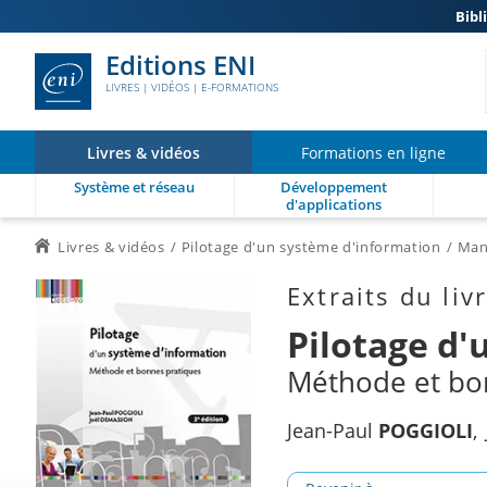
Bibl
Editions ENI
LIVRES | VIDÉOS | E-FORMATIONS
Livres & vidéos
Formations en ligne
Système et réseau
Développement
d'applications
Livres & vidéos
Pilotage d'un système d'information
Man
Extraits du liv
Pilotage d'
Méthode et bon
Jean-Paul
POGGIOLI