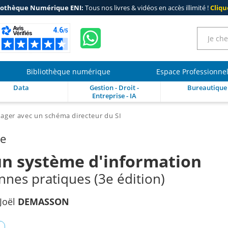
iothèque Numérique ENI:
Tous nos livres & vidéos en accès illimité !
Clique
Bibliothèque numérique
Espace Professionne
Data
Gestion - Droit -
Bureautique
Entreprise - IA
ager avec un schéma directeur du SI
re
un système d'information
nes pratiques (3e édition)
Joël
DEMASSON