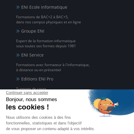
ENI Ecole informatique
Formations de BAC+2 à BAC+5,
dans nos campus physiques et en ligne
Groupe ENI
Expert de la formation informatique
sous toutes ses formes depuis 1981
ENI Service
Formations avec formateur à l'informatique,
à distance ou en présentiel
Editions ENI Pro
Supports de cours
pour les organismes de formation
ENI elearning
La solution de formation à l'informatique en ligne,
disponible en 5 langues
Certifications ENI