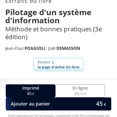
Extraits du livre
Pilotage d'un système
d'information
Méthode et bonnes pratiques (3e
édition)
Jean-Paul
POGGIOLI
Joël
DEMASSON
Revenir à
la page d'achat du livre
Imprimé
En ligne
45
33,
€
75 €
45
Ajouter au panier
€
Toute reproduction de ces extraits, notamment à des fins commerciales, est