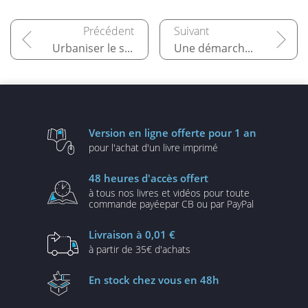
Urbaniser le système d’information
Une démarche numérique responsable
Version en ligne
offerte pour 1 an
pour l'achat d'un
livre imprimé
48 heures
d'accès offert
à tous nos livres et vidéos
pour toute
commande payée
par CB ou par PayPal
Livraison
à 0,01 €
à partir de
35€ d'achats
En stock
chez vous en 48h