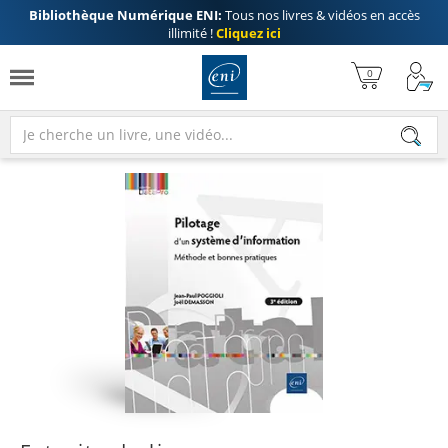
Bibliothèque Numérique ENI:
Tous nos livres & vidéos en accès
illimité !
Cliquez ici