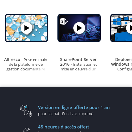
Alfresco
SharePoint Server
Déploie
- Prise en main
2016
Windows 
de la plateforme de
- Installation et
gestion documentaire
mise en oeuvre d'un
ConfigM
intranet collaboratif
Windows Ser
Version en ligne
offerte pour 1 an
pour l'achat d'un
livre imprimé
48 heures
d'accès offert