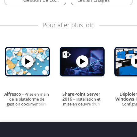
Gestion de contenu : les listes
Les affichages
Pour aller plus loin
Alfresco
SharePoint Server
Déploie
- Prise en main
2016
Windows 
de la plateforme de
- Installation et
gestion documentaire
mise en oeuvre d'un
ConfigM
intranet collaboratif
Windows Ser