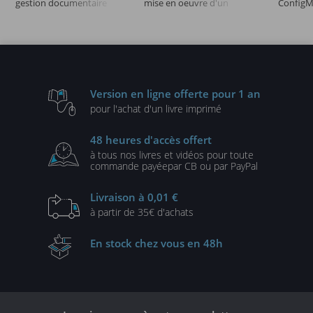
gestion documentaire
mise en oeuvre d'un
ConfigM
intranet collaboratif
Windows Ser
Version en ligne
offerte pour 1 an
pour l'achat d'un
livre imprimé
48 heures
d'accès offert
à tous nos livres et vidéos
pour toute
commande payée
par CB ou par PayPal
Livraison
à 0,01 €
à partir de
35€ d'achats
En stock
chez vous en 48h