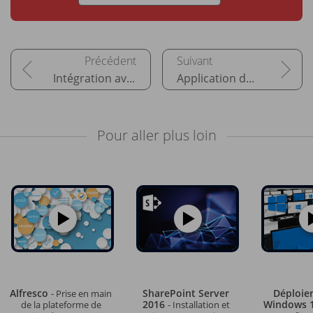
Intégration avec la gamme Office
Application de service de recherche
Pour aller plus loin
Alfresco
SharePoint Server
Déploie
- Prise en main
2016
Windows 
de la plateforme de
- Installation et