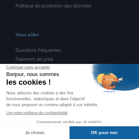
Politique de protection des données
Vous aider
Questions fréquentes
Paiement sécurisé
Tarifs et délais de livraison
Activer un code
Contact
Vous accompagner
Librairies