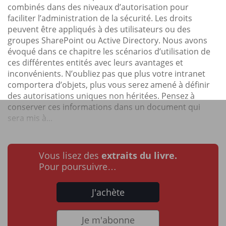
combinés dans des niveaux d’autorisation pour
faciliter l’administration de la sécurité. Les droits
peuvent être appliqués à des utilisateurs ou des
groupes SharePoint ou Active Directory. Nous avons
évoqué dans ce chapitre les scénarios d’utilisation de
ces différentes entités avec leurs avantages et
inconvénients. N’oubliez pas que plus votre intranet
comportera d’objets, plus vous serez amené à définir
des autorisations uniques non héritées. Pensez à
conserver ces informations dans un document qui
sera mis à...
Vous lisez des
extraits du livre.
Pour poursuivre…
J'achète
Je m'abonne