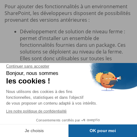
Pour ajouter des fonctionnalités à un environnement
SharePoint, les développeurs disposent de possibilités
provenant des versions antérieures :
Développement de solution de niveau ferme :
permet d’installer un ensemble de
fonctionnalités fournies dans un package. Ces
solutions se déploient au niveau de la ferme.
Elles sont donc utilisables sur toutes les
applications web et collections de la ferme ;
Développement de fonctionnalités : la
fonctionnalité est considérée comme un sous-
ensemble d’une solution contenant des
éléments comme des WebPart, des flux de
travail, etc. Une fonctionnalité, une fois installée,
peut être activée et désactivée à volonté ;
Solutions utilisateurs dites en mode bac à sable
(en anglais Sandbox Solutions) : ces solutions se
déploient au niveau d’une collection de sites, et
Table des matières
non plus de la ferme, et utilisent un service