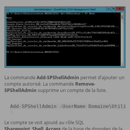
La commande
Add-SPShellAdmin
permet d’ajouter un
compte autorisé. La commande
Remove-
SPShellAdmin
supprime un compte de la liste.
Add
-
SPShellAdmin 
-
UserName Domaine\Utilisa
Le compte se voit ajouté au rôle SQL
Sharepoint_Shell_Access
de la base de données de la