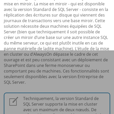
mise en miroir. La mise en miroir - qui est disponible
avec la version Standard de SQL Server - consiste en la
réplication des écritures sur disque qui viennent des
journaux de transactions vers une base miroir. Cette
solution nécessite deux machines équipées de SQL
Server (bien que techniquement il soit possible de
créer un miroir d’une base sur une autre instance SQL
du même serveur, ce qui est plutôt inutile en cas de
panne matérielle de ladite machine). L’étude de la mise
en cluster ou d’AlwaysOn dépasse le cadre de cet
ouvrage et est peu consistant avec un déploiement de
SharePoint dans une ferme monoserveur ou
comportant peu de machines. Ces fonctionnalités sont
seulement disponibles avec la version Entreprise de
SQL Server.
Techniquement, la version Standard de
SQL Server supporte la mise en cluster
avec un maximum de deux nœuds. De