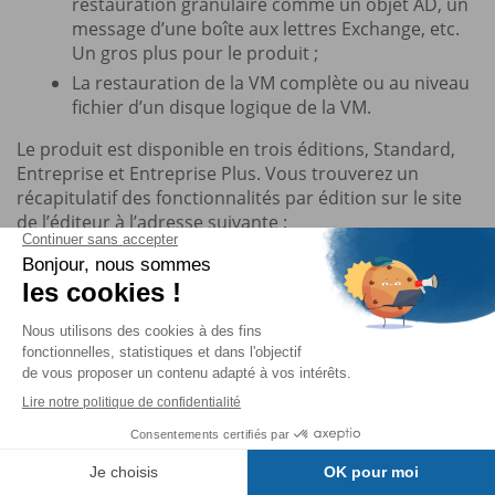
restauration granulaire comme un objet AD, un
message d’une boîte aux lettres Exchange, etc.
Un gros plus pour le produit ;
La restauration de la VM complète ou au niveau
fichier d’un disque logique de la VM.
Le produit est disponible en trois éditions, Standard,
Entreprise et Entreprise Plus. Vous trouverez un
récapitulatif des fonctionnalités par édition sur le site
de l’éditeur à l’adresse suivante :
https://www.veeam.com/fr/vm-backup-recovery-
replication-software.html
Pour tester le logiciel, vous devrez créer un compte sur
le site de l’éditeur. Une fois connecté, rendez-vous sur
la page
Téléchargements
et sélectionnez le lien du
produit
Veeam Backup & Replication for VMware...
Vous lisez des
extraits du livre.
Table des matières
Pour poursuivre…