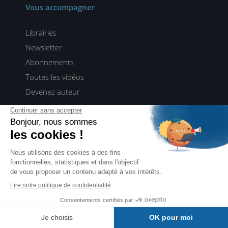
Vous accompagner
Librairies
Newsletter
Abonnements
Toutes les vidéos
Devenez auteur
Tous nos contenus pour rester à la pointe de la tech
Webinaires ENI TALKS