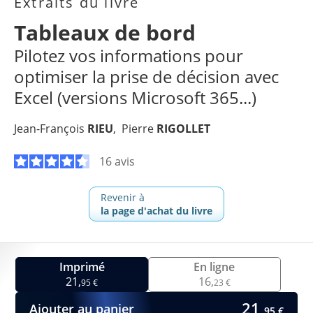
Extraits du livre
Tableaux de bord
Pilotez vos informations pour
optimiser la prise de décision avec
Excel (versions Microsoft 365...)
Jean-François
RIEU
Pierre
RIGOLLET
16 avis
Revenir à
la page d'achat du livre
Imprimé
En ligne
21,
16,
95 €
23 €
21,
Ajouter au panier
95 €