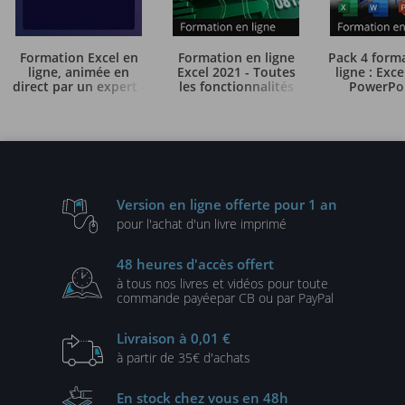
Formation Excel en
Formation en ligne
Pack 4 form
ligne, animée en
Excel 2021 - Toutes
ligne : Exce
direct par un expert
les fonctionnalités
PowerPoi
-
d'Excel à votre portée
Outlook 2
Gagner en efficacité -
avec support de cours &
- + le livre numérique
livres numériq
attestation de suivi
Excel 2021 OFFERT -
Word, Power
fournis
Valable 1 an, en illimité
Outlook 2021 -
an, en ill
Version en ligne
offerte pour 1 an
pour l'achat d'un
livre imprimé
48 heures
d'accès offert
à tous nos livres et vidéos
pour toute
commande payée
par CB ou par PayPal
Livraison
à 0,01 €
à partir de
35€ d'achats
En stock
chez vous en 48h