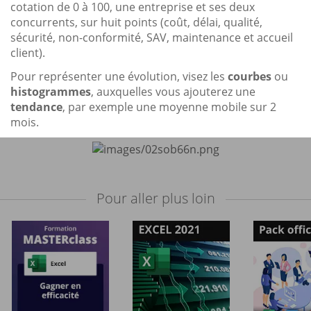
cotation de 0 à 100, une entreprise et ses deux
concurrents, sur huit points (coût, délai, qualité,
sécurité, non-conformité, SAV, maintenance et accueil
client).
Pour représenter une évolution, visez les
courbes
ou
histogrammes
, auxquelles vous ajouterez une
tendance
, par exemple une moyenne mobile sur 2
mois.
Pour aller plus loin