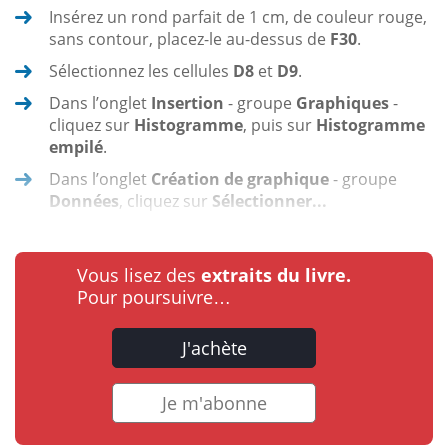
Insérez un rond parfait de 1 cm, de couleur rouge,
sans contour, placez-le au-dessus de
F30
.
Sélectionnez les cellules
D8
et
D9
.
Dans l’onglet
Insertion
- groupe
Graphiques
-
cliquez sur
Histogramme
, puis sur
Histogramme
empilé
.
Dans l’onglet
Création de graphique
- groupe
Données
, cliquez sur
Sélectionner...
Vous lisez des
extraits du livre.
Pour poursuivre…
J'achète
Je m'abonne