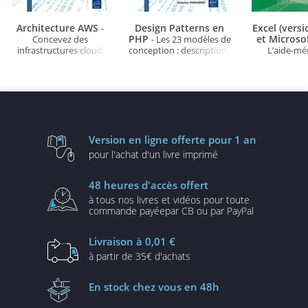
Architecture AWS
Design Patterns en
Excel (vers
-
PHP
et Microso
Concevez des
- Les 23 modèles de
infrastructures cloud
conception : descriptions
L’aide-m
robustes, sécurisées et
et solutions illustrées en
évolutives
UML2 et PHP (3e édition)
Version en ligne
offerte pour 1 an
pour l'achat d'un
livre imprimé
48 heures
d'accès offert
à tous nos livres et vidéos
pour toute
commande payée
par CB ou par PayPal
Livraison
à 0,01 €
à partir de
35€ d'achats
En stock
chez vous en 48h