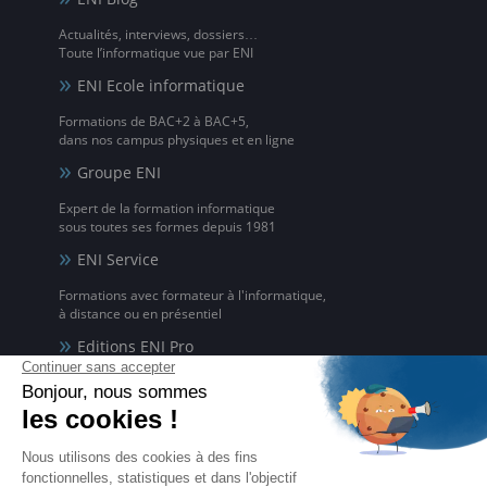
Actualités, interviews, dossiers…
Toute l’informatique vue par ENI
ENI Ecole informatique
Formations de BAC+2 à BAC+5,
dans nos campus physiques et en ligne
Groupe ENI
Expert de la formation informatique
sous toutes ses formes depuis 1981
ENI Service
Formations avec formateur à l'informatique,
à distance ou en présentiel
Editions ENI Pro
Supports de cours
pour les organismes de formation
ENI elearning
La solution de formation à l'informatique en ligne,