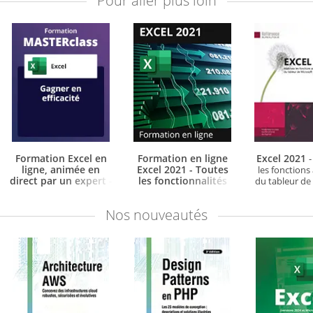
Pour aller plus loin
Formation Excel en
Formation en ligne
Excel 2021
-
ligne, animée en
Excel 2021 - Toutes
les fonctions
direct par un expert
les fonctionnalités
-
du tableur de
d'Excel à votre portée
Gagner en efficacité -
avec support de cours &
- + le livre numérique
Nos
nouveautés
attestation de suivi
Excel 2021 OFFERT -
fournis
Valable 1 an, en illimité