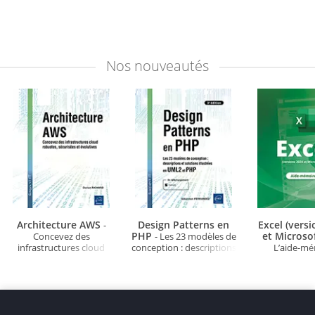
Nos
nouveautés
Architecture AWS
Design Patterns en
Excel (vers
-
PHP
et Microso
Concevez des
- Les 23 modèles de
infrastructures cloud
conception : descriptions
L’aide-m
robustes, sécurisées et
et solutions illustrées en
évolutives
UML2 et PHP (3e édition)