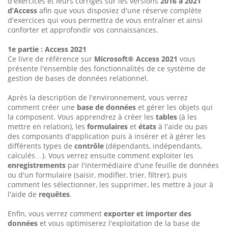
d'exercices et leurs corrigés sur les versions
2016 à 2021
d’Access
afin que vous disposiez d'une réserve complète
d'exercices qui vous permettra de vous entraîner et ainsi
conforter et approfondir vos connaissances.
1e partie : Access 2021
Ce livre de référence sur
Microsoft® Access 2021
vous
présente l'ensemble des fonctionnalités de ce système de
gestion de bases de données relationnel.
Après la description de l'environnement, vous verrez
comment créer une
base de données
et gérer les objets qui
la composent. Vous apprendrez à créer les
tables
(à les
mettre en relation), les
formulaires
et
états
à l'aide ou pas
des composants d'application puis à insérer et à gérer les
différents types de
contrôle
(dépendants, indépendants,
calculés…). Vous verrez ensuite comment exploiter les
enregistrements
par l'intermédiaire d'une feuille de données
ou d'un formulaire (saisir, modifier, trier, filtrer), puis
comment les sélectionner, les supprimer, les mettre à jour à
l'aide de
requêtes
.
Enfin, vous verrez comment
exporter et importer des
données
et vous optimiserez l'exploitation de la base de