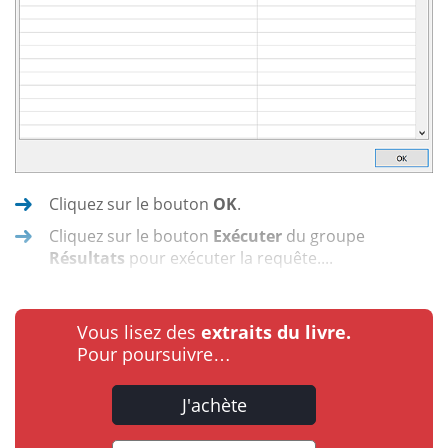
Cliquez sur le bouton
OK
.
Cliquez sur le bouton
Exécuter
du groupe
Résultats
pour exécuter la requête....
Vous lisez des
extraits du livre.
Pour poursuivre…
J'achète