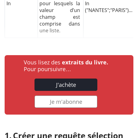
In
pour lesquels la
In
valeur d’un
("NANTES";"PARIS")...
champ est
comprise dans
une liste.
Vous lisez des
extraits du livre.
Pour poursuivre…
J'achète
Je m'abonne
Créer une requête sélection