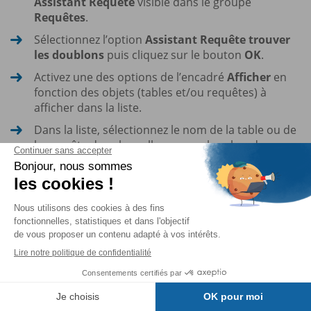
Assistant Requête
visible dans le groupe
Requêtes
.
Sélectionnez l’option
Assistant Requête trouver
les doublons
puis cliquez sur le bouton
OK
.
Activez une des options de l’encadré
Afficher
en
fonction des objets (tables et/ou requêtes) à
afficher dans la liste.
Dans la liste, sélectionnez le nom de la table ou de
la requête dans laquelle vous recherchez des
valeurs de champs identiques puis cliquez sur le
bouton
Suivant
.
Indiquez quels sont les champs susceptibles de
contenir des doublons :
Pour chaque champ à insérer, sélectionnez-le
dans la liste
Champs disponibles
puis cliquez
sur le bouton
.
Table des matières
Pour insérer tous les champs, cliquez sur le