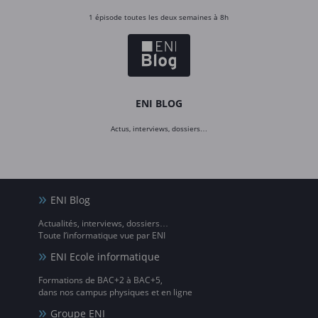
1 épisode toutes les deux semaines à 8h
ENI BLOG
Actus, interviews, dossiers…
ENI Blog
Actualités, interviews, dossiers…
Toute l’informatique vue par ENI
ENI Ecole informatique
Formations de BAC+2 à BAC+5,
dans nos campus physiques et en ligne
Groupe ENI