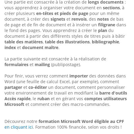
Une partie est consacrée à la création de
longs documents
:
vous apprendrez à organiser votre document en
sections
, à
créer plusieurs
en-têtes et pieds de page
pour un même
document, à créer des
signets
et
renvois
, des
notes
de bas
de page et de fin de document et à insérer un
filigrane
dans
le fond des pages. Vous apprendrez à créer le
plan
du
document à partir des différents styles de titres puis à bâtir
table des matières
,
table des illustrations
,
bibliographie
,
index
et
document maître
.
La partie suivante est consacrée à la réalisation de
formulaires
et
mailing
(publipostage).
Pour finir, vous verrez comment
importer
des données dans
Word (une feuille de calcul Excel, par exemple), comment
partager
et
co-éditer
un document, comment personnaliser
votre environnement de travail en modifiant la
barre d'outils
Accès rapide
, le
ruban
et en gérant vos
comptes utilisateurs
Microsoft
et comment créer des macro-commandes.
Découvrez notre
formation Microsoft Word éligible au CPF
en cliquant ici
. Formation 100% financée, selon vos droits !