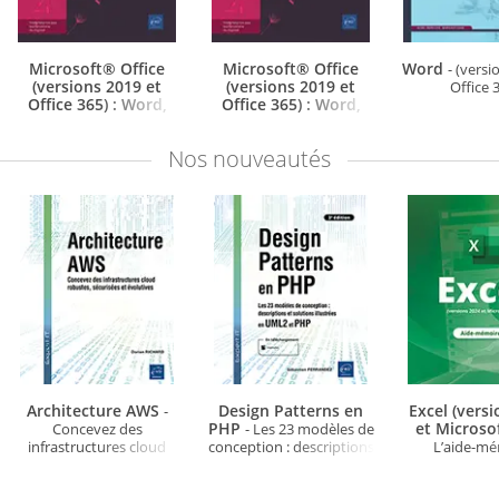
Microsoft® Office
Microsoft® Office
Word
- (versi
(versions 2019 et
(versions 2019 et
Office 
Office 365) : Word,
Office 365) : Word,
Excel, PowerPoint,
Excel, PowerPoint,
Outlook
Outlook
- Fonctions de
- Maîtrisez les
Nos
nouveautés
base
fonctions avancées de la
suite Microsoft®
Architecture AWS
Design Patterns en
Excel (vers
-
PHP
et Microso
Concevez des
- Les 23 modèles de
infrastructures cloud
conception : descriptions
L’aide-m
robustes, sécurisées et
et solutions illustrées en
évolutives
UML2 et PHP (3e édition)