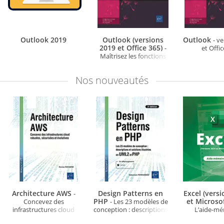
Outlook 2019
Outlook (versions
Outlook
- v
2019 et Office 365)
-
et Offi
Maîtrisez les fonctions
avancées
Nos
nouveautés
Architecture AWS
Design Patterns en
Excel (vers
-
PHP
et Microso
Concevez des
- Les 23 modèles de
infrastructures cloud
conception : descriptions
L’aide-m
robustes, sécurisées et
et solutions illustrées en