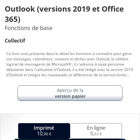
Outlook (versions 2019 et Office
365)
Fonctions de base
Collectif
Ce livre vous présente dans le détail les fonctions à connaître pour gérer
vos messages, calendriers, contacts et tâches avec Outlook, le célèbre
logiciel de messagerie de Microsoft® ; il s'adresse à toute personne
débutante dans l'utilisation d'Outlook, il a été rédigé avec la version 2019
d'Outlook et intègre les nouveautés et différences de la version livrée...
Aperçu de la
version papier
Imprimé
En ligne
10,
8,
90 €
63 €