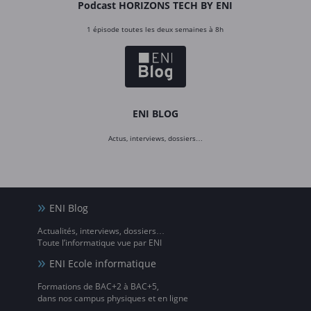
Podcast HORIZONS TECH BY ENI
1 épisode toutes les deux semaines à 8h
ENI BLOG
Actus, interviews, dossiers…
ENI Blog
Actualités, interviews, dossiers…
Toute l’informatique vue par ENI
ENI Ecole informatique
Formations de BAC+2 à BAC+5,
dans nos campus physiques et en ligne