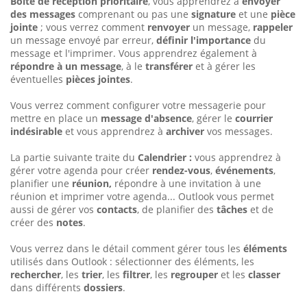
Boîte de réception prioritaire
, vous apprendrez à
envoyer
des messages
comprenant ou pas une
signature
et une
pièce
jointe
; vous verrez comment
renvoyer
un message,
rappeler
un message envoyé par erreur,
définir l'importance
du
message et l'imprimer. Vous apprendrez également à
répondre à un message
, à le
transférer
et à gérer les
éventuelles
pièces jointes
.
Vous verrez comment configurer votre messagerie pour
mettre en place un
message d'absence
, gérer le
courrier
indésirable
et vous apprendrez à
archiver
vos messages.
La partie suivante traite du
Calendrier :
vous apprendrez à
gérer votre agenda pour créer
rendez-vous
,
événements
,
planifier une
réunion,
répondre à une invitation à une
réunion et imprimer votre agenda... Outlook vous permet
aussi de gérer vos
contacts
, de planifier des
tâches
et de
créer des
notes
.
Vous verrez dans le détail comment gérer tous les
éléments
utilisés dans Outlook : sélectionner des éléments, les
rechercher
, les
trier
, les
filtrer
, les
regrouper
et les
classer
dans différents
dossiers
.