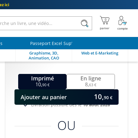
z ici
ls
Passeport Excel Sup’
Graphisme, 3D,
Web et E-Marketing
Animation, CAO
Imprimé
En ligne
10,
8,
90 €
63 €
10,
Ajouter
au panier
90 €
Livraison possible dès le
10 août 2026
OU