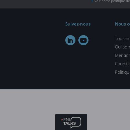
voir notre politique d
Suivez-nous
Nous c
Tous no


Qui so
Mention
Conditi
Politiq