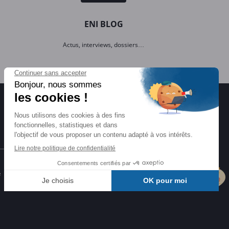
ENI BLOG
Actus, interviews, dossiers…
Certifications ENI
e
Certifications à l'informatique
éligibles CPF et reconnues par l'État