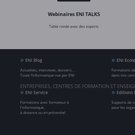
Webinaires ENI TALKS
Table ronde avec des experts
ENI Blog
ENI Ecol
Actualités, interviews, dossiers…
Formations d
Toute l’informatique vue par ENI
dans nos camp
ENTREPRISES, CENTRES DE FORMATION ET ENSE
ENI Service
Editions 
Formations avec formateur à
Supports de c
l'informatique,
pour les orga
à distance ou en présentiel