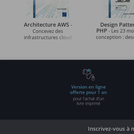
Architecture AWS
Design Patte
-
PHP
- Les 23 m
Concevez des
conception : des
infrastructures cloud
et solutions illu
robustes, sécurisées et
UML2 et PHP (3e 
évolutives
Version en ligne
offerte pour 1 an
pour l'achat d'un
livre imprimé
Inscrivez-vous à 