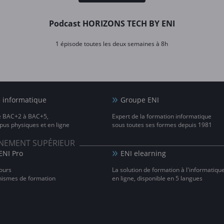
Podcast HORIZONS TECH BY ENI
1 épisode toutes les deux semaines à 8h
e informatique
Groupe ENI
e BAC+2 à BAC+5,
Expert de la formation informatique
us physiques et en ligne
sous toutes ses formes depuis 1981
IGNEMENT SUPÉRIEUR
ENI Pro
ENI elearning
ours
La solution de formation à l'informatiqu
nismes de formation
en ligne, disponible en 5 langues