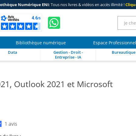
iothèque Numérique ENI:
Tous nos livres & vidéos en accès illimité !
Clique
Bibliothèque numérique
Espace Professionne
Data
Gestion - Droit -
Bureautique
Entreprise - IA
21, Outlook 2021 et Microsoft
1 avis