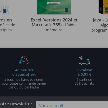
rns en
Excel (versions 2024 et
Java
- C
Microsoft 365)
odèles de
- L’aide-
Alg
criptions
mémoire
programm
strées en
indispens
édition)
48 heures
Livraison
d'accès offert
à 0,01 €
à tous nos livres et vidéos
à partir de
pour toute commande payée
35€ d'achats
par CB ou par PayPal
notre newsletter