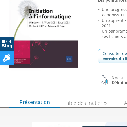
Les points forts
Une progress
Windows 11,
Un apprentiss
2021,
Un panorama 
ses fichiers 
Consulter de
extraits du l
Niveau
Débutan
Présentation
Table des matières
A