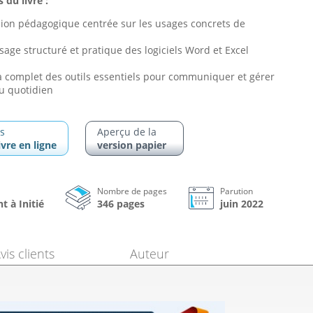
 du livre :
ion pédagogique centrée sur les usages concrets de
age structuré et pratique des logiciels Word et Excel
complet des outils essentiels pour communiquer et gérer
au quotidien
s
Aperçu de la
ivre en ligne
version papier
Nombre de pages
Parution
t à Initié
346 pages
juin 2022
vis clients
Auteur