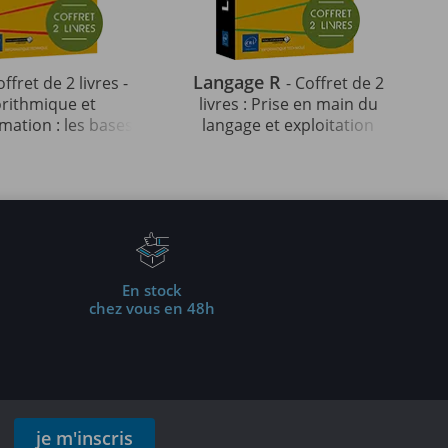
Langage R
offret de 2 livres -
- Coffret de 2
orithmique et
livres : Prise en main du
ation : les bases
langage et exploitation
ables (4e édition)
des données (3e édition)
En stock
chez vous en 48h
je m'inscris