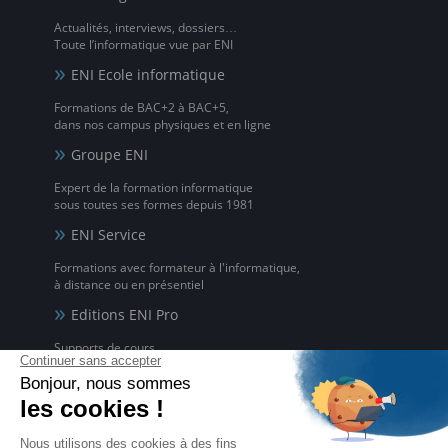
Actualités, interviews, dossiers…
Toute l’informatique vue par ENI
ENI Ecole informatique
Formations de BAC+2 à BAC+5,
dans nos campus physiques et en ligne
Groupe ENI
Expert de la formation informatique
sous toutes ses formes depuis 1981
ENI Service
Formations avec formateur à l'informatique,
à distance ou en présentiel
Editions ENI Pro
Supports de cours
pour les organismes de formation
ENI elearning
La solution de formation à l'informatique en ligne,
disponible en 5 langues