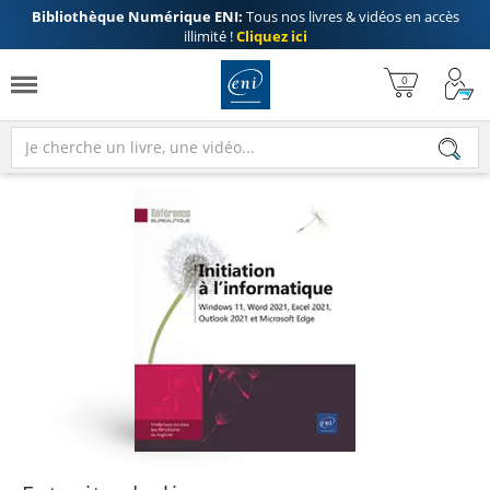
Bibliothèque Numérique ENI:
Tous nos livres & vidéos en accès
illimité !
Cliquez ici