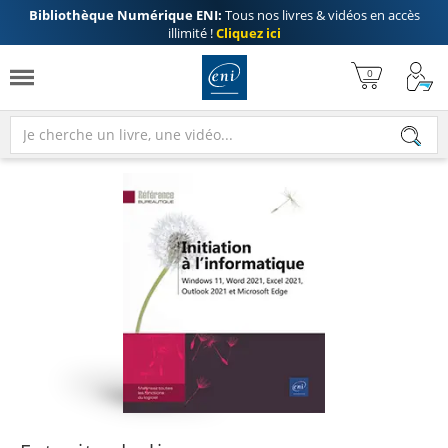
Bibliothèque Numérique ENI:
Tous nos livres & vidéos en accès
illimité !
Cliquez ici