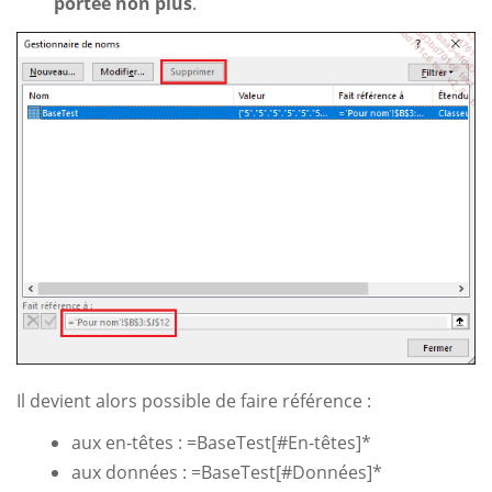
portée non plus
.
Il devient alors possible de faire référence :
aux en-têtes : =BaseTest[#En-têtes]*
aux données : =BaseTest[#Données]*