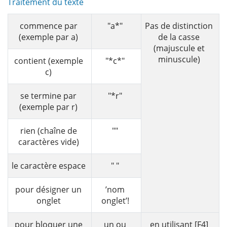
Traitement du texte
commence par
"a*"
Pas de distinction
(exemple par a)
de la casse
(majuscule et
minuscule)
contient (exemple
"*c*"
c)
se termine par
"*r"
(exemple par r)
rien (chaîne de
""
caractères vide)
le caractère espace
" "
pour désigner un
’nom
onglet
onglet’!
pour bloquer une
un ou
en utilisant [F4]