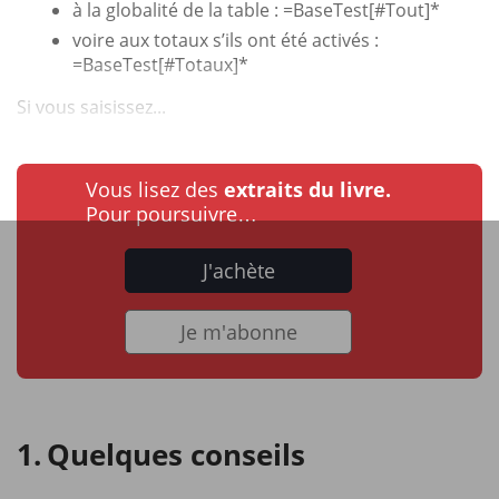
à la globalité de la table : =BaseTest[#Tout]*
voire aux totaux s’ils ont été activés :
=BaseTest[#Totaux]*
Si vous saisissez...
Vous lisez des
extraits du livre.
Pour poursuivre…
J'achète
Je m'abonne
Quelques conseils