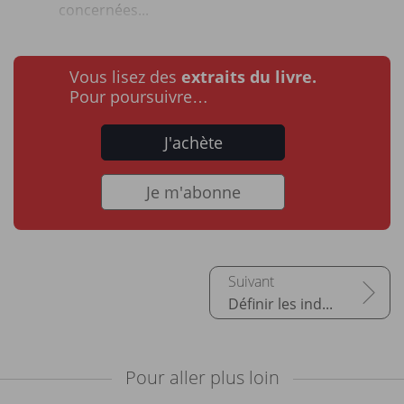
concernées...
Vous lisez des
extraits du livre.
Pour poursuivre…
J'achète
Je m'abonne
Définir les indicateurs de réussite
Pour aller plus loin