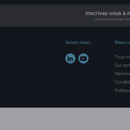
Inscrivez-vous à 
voir notre politique d
Suivez-nous
Nous c
Tous no


Qui so
Mention
Conditi
Politiq