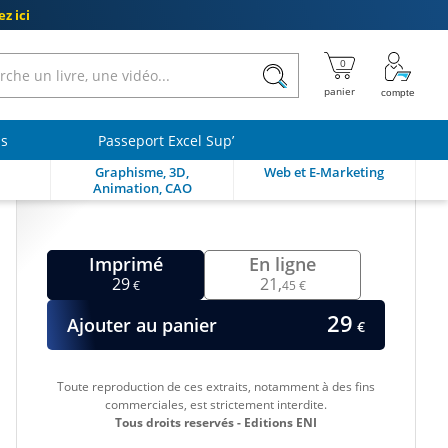
z ici
ls
Passeport Excel Sup’
Graphisme, 3D,
Web et E-Marketing
Animation, CAO
Imprimé
En ligne
29
21,
€
45 €
29
Ajouter au panier
€
Toute reproduction de ces extraits, notamment à des fins
commerciales, est strictement interdite.
Tous droits reservés - Editions ENI