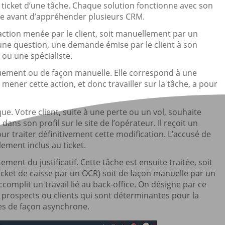
n ticket d’une tâche. Chaque solution fonctionne avec son
re avant d’appréhender plusieurs CRM.
ction menée par le client, soit manuellement par un
 une question, une demande émise par le client à son
 ou une spécialiste.
ement ou de façon manuelle. Elle correspond à une
mener cette action, et donc travailler sur la tâche, a pour
. Votre client, suite à une perte ou un vol, souhaite
dans son profil sur le site de l’opérateur. Il reçoit un
ur traiter définitivement cette modification. L’accusé de
lement inclus au ticket.
ent du justificatif. Cette tâche est ensuite traitée, soit
cket de caisse par un OCR) soit de façon manuelle par un
accomplit un travail lié au back-office. On désigne par ce
 prospects ou clients qui sont déterminantes pour la
es de façon asynchrone.