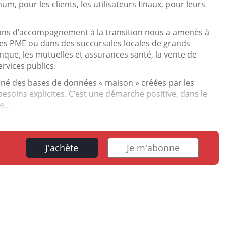
m, pour les clients, les utilisateurs finaux, pour leurs
ons d’accompagnement à la transition nous a amenés à
es PME ou dans des succursales locales de grands
nque, les mutuelles et assurances santé, la vente de
rvices publics.
né des bases de données « maison » créées par les
esoins explicites. C’est une démarche positive, dans le
...
J'achète
Je m'abonne