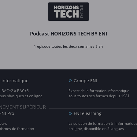
Podcast HORIZONS TECH BY ENI
1 épisode toutes les deux semaines à 8h
e informatique
Groupe ENI
e BAC+2 à BAC+5,
Expert de la formation informatique
us physiques et en ligne
sous toutes ses formes depuis 1981
IGNEMENT SUPÉRIEUR
ENI Pro
ENI elearning
ours
La solution de formation à l'informatiqu
nismes de formation
en ligne, disponible en 5 langues