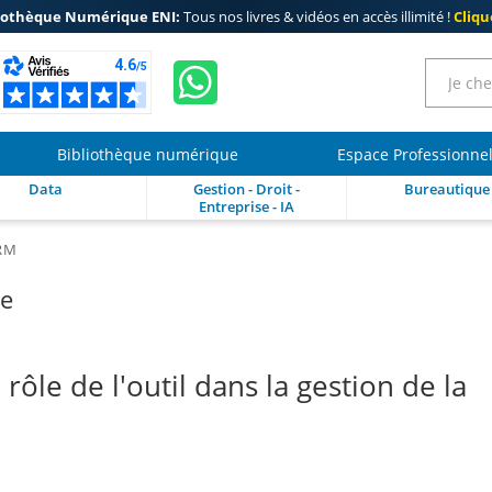
iothèque Numérique ENI:
Tous nos livres & vidéos en accès illimité !
Clique
Bibliothèque numérique
Espace Professionne
Data
Gestion - Droit -
Bureautique
Entreprise - IA
RM
re
ôle de l'outil dans la gestion de la