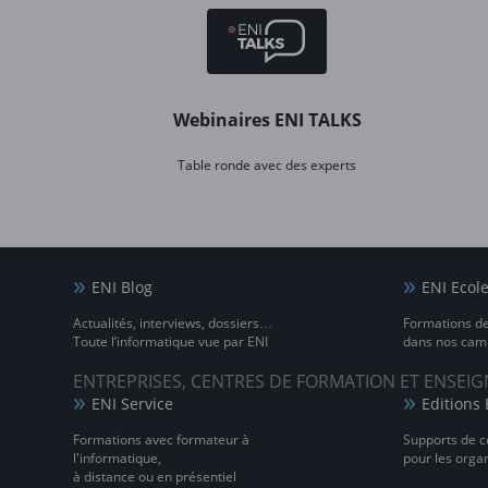
Webinaires ENI TALKS
Table ronde avec des experts
ENI Blog
ENI Ecol
Actualités, interviews, dossiers…
Formations d
Toute l’informatique vue par ENI
dans nos camp
ENTREPRISES, CENTRES DE FORMATION ET ENSE
ENI Service
Editions 
Formations avec formateur à
Supports de c
l'informatique,
pour les orga
à distance ou en présentiel