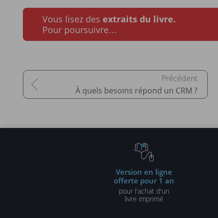
Vous lisez des
extraits du livre.
Pour poursuivre…
À quels besoins répond un CRM ?
Version en ligne
offerte pour 1 an
pour l'achat d'un
livre imprimé