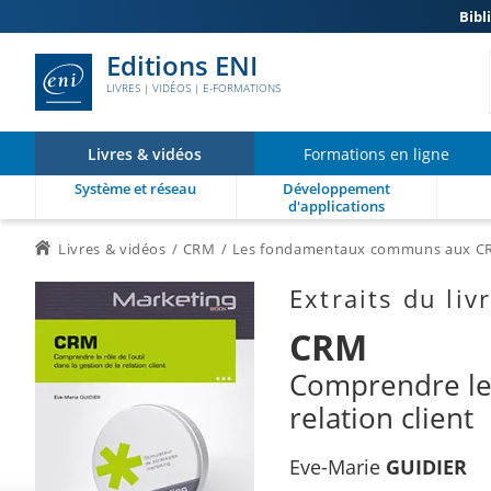
Bibl
Editions ENI
LIVRES | VIDÉOS | E-FORMATIONS
Livres & vidéos
Formations en ligne
Système et réseau
Développement
d'applications
Livres & vidéos
CRM
Les fondamentaux communs aux C
Extraits du liv
CRM
Comprendre le r
relation client
Eve-Marie
GUIDIER