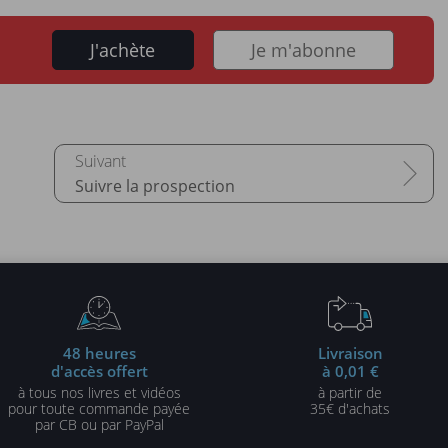
J'achète
Je m'abonne
Suivre la prospection
48 heures
Livraison
d'accès offert
à 0,01 €
à tous nos livres et vidéos
à partir de
pour toute commande payée
35€ d'achats
par CB ou par PayPal