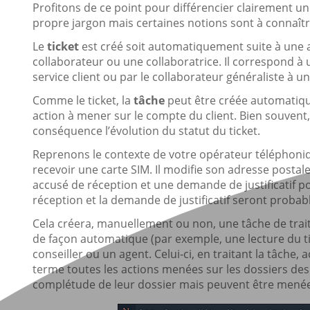
Profitons de ce point pour différencier clairement u
propre jargon mais certaines notions sont à connaît
Le
ticket
est créé soit automatiquement suite à une a
collaborateur ou une collaboratrice. Il correspond à
service client ou par le collaborateur généraliste à un
Comme le ticket, la
tâche
peut être créée automatiqu
action à mener sur le compte du client. Bien souvent, 
conséquence l’évolution du statut du ticket.
Reprenons le contexte de votre opérateur téléphonique
recevoir une carte SIM. Il modifie son adresse postale 
accusé de réception et une demande de justificatif po
réception et la demande de justificatif seront probab
Cela créera, manuellement ou non, une tâche de traitem
de façon automatique (par exemple, une lecture du ti
conseiller ou un agent. Celui-ci, en traitant la tâche, 
terme toutes les actions menées sur les dossiers des
complétude de leur dossier mais peuvent être mené