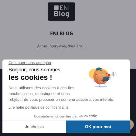
ENI BLOG
Actus, interviews, dossiers…
Certifications ENI
e
Certifications à l'informatique
éligibles CPF et reconnues par l'État