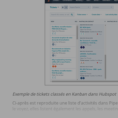
Exemple de tickets classés en Kanban dans Hubspot
Ci-après est reproduite une liste d’activités dans Pip
le voyez, elles listent également les appels, les meetin