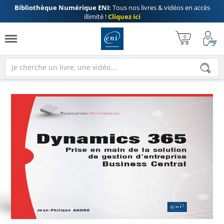
Bibliothèque Numérique ENI:
Tous nos livres & vidéos en accès
illimité !
Cliquez ici