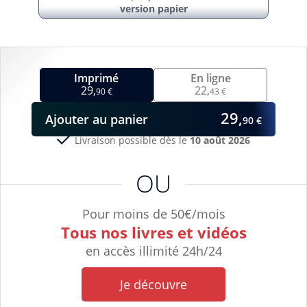
version papier
Imprimé
En ligne
29,
22,
90 €
43 €
29,
Ajouter
au panier
90 €
Livraison possible dès le
10 août 2026
OU
Pour moins de 50€/mois
Tous nos livres et vidéos
en accès illimité 24h/24
Je découvre