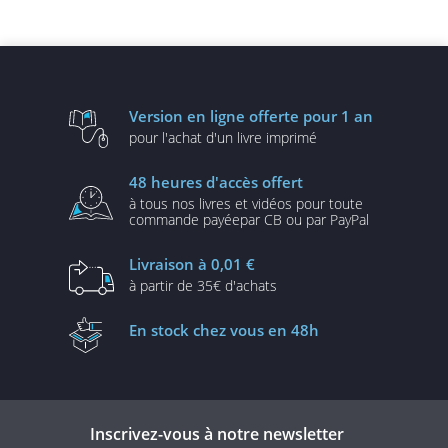
robustes, sécurisées et
et solutions illustrées en
évolutives
UML2 et PHP (3e édition)
Version en ligne
offerte pour 1 an
pour l'achat d'un
livre imprimé
48 heures
d'accès offert
à tous nos livres et vidéos
pour toute
commande payée
par CB ou par PayPal
Livraison
à 0,01 €
à partir de
35€ d'achats
En stock
chez vous en 48h
Inscrivez-vous à notre newsletter