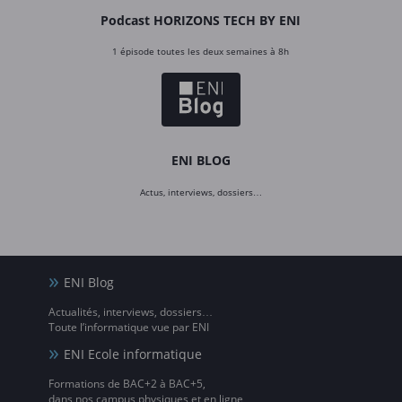
Podcast HORIZONS TECH BY ENI
1 épisode toutes les deux semaines à 8h
ENI BLOG
Actus, interviews, dossiers…
ENI Blog
Actualités, interviews, dossiers…
Toute l’informatique vue par ENI
ENI Ecole informatique
Formations de BAC+2 à BAC+5,
dans nos campus physiques et en ligne