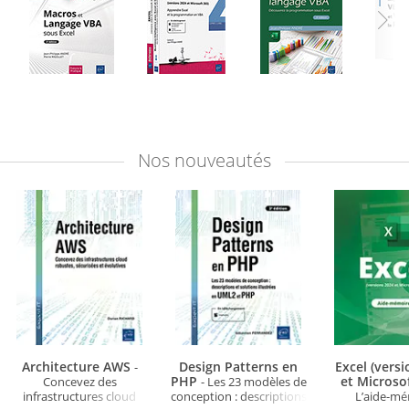
Nos
nouveautés
Architecture AWS
Design Patterns en
Excel (vers
-
PHP
et Microso
Concevez des
- Les 23 modèles de
infrastructures cloud
conception : descriptions
L’aide-m