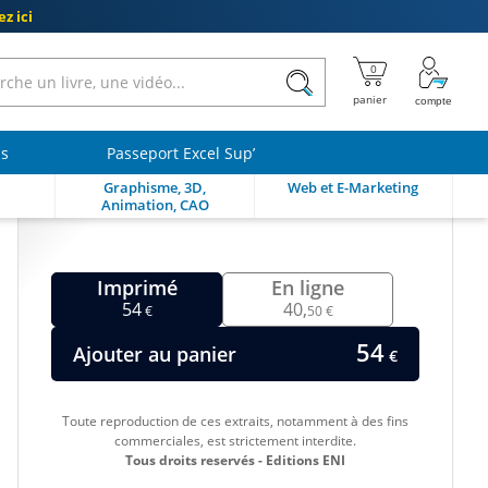
z ici
ls
Passeport Excel Sup’
Graphisme, 3D,
Web et E-Marketing
Animation, CAO
Imprimé
En ligne
54
40,
€
50 €
54
Ajouter au panier
€
Toute reproduction de ces extraits, notamment à des fins
commerciales, est strictement interdite.
Tous droits reservés - Editions ENI