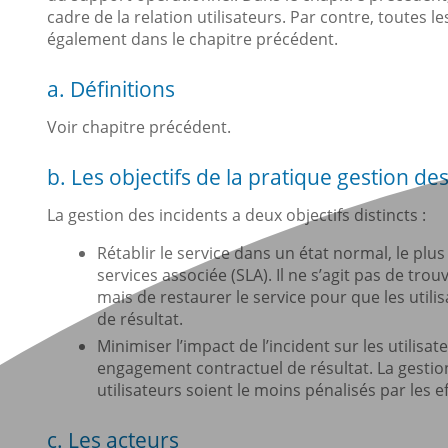
cadre de la relation utilisateurs. Par contre, toutes 
également dans le chapitre précédent.
a. Définitions
Voir chapitre précédent.
b. Les objectifs de la pratique gestion de
La gestion des incidents a deux objectifs distincts :
Rétablir le service dans un état normal, le p
services associée (SLA). Il ne s’agit pas de tro
mais de restaurer le service pour que les utili
de résultat.
Minimiser l’impact de l’incident sur les utilisate
engagement contractuel de résultat. La gestion
utilisateurs soient le moins pénalisés par les
c. Les acteurs