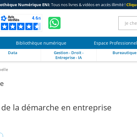
iothèque Numérique ENI:
Tous nos livres & vidéos en accès illimité !
Clique
Bibliothèque numérique
Espace Professionne
Data
Gestion - Droit -
Bureautique
Entreprise - IA
nelle
re
de la démarche en entreprise