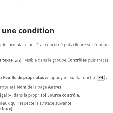
n une condition
ur le formulaire ou l’état concerné puis cliquez sur l’option
e texte
visible dans le groupe
Contrôles
puis tracez
sa
Feuille de propriétés
en appuyant sur la touche
.
F4
propriété
Nom
de la page
Autres
.
égal (=) dans la propriété
Source contrôle
.
iFaux qui respecte la syntaxe suivante :
i faux)
.