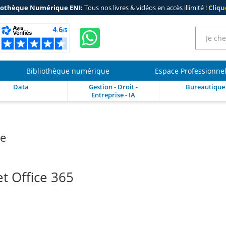
iothèque Numérique ENI:
Tous nos livres & vidéos en accès illimité !
Clique
Bibliothèque numérique
Espace Professionne
Data
Gestion - Droit -
Bureautique
Entreprise - IA
re
t Office 365