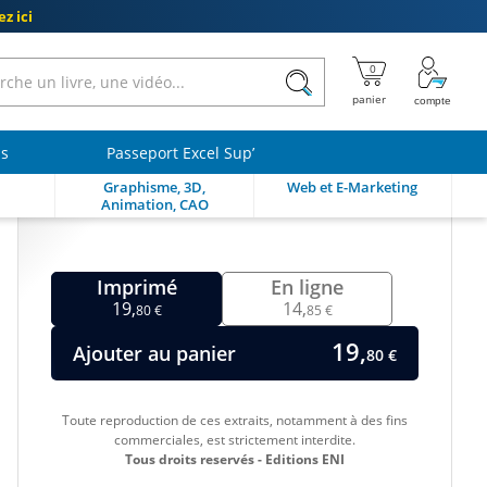
z ici
ls
Passeport Excel Sup’
Graphisme, 3D,
Web et E-Marketing
Animation, CAO
Imprimé
En ligne
19,
14,
80 €
85 €
19,
Ajouter au panier
80 €
Toute reproduction de ces extraits, notamment à des fins
commerciales, est strictement interdite.
Tous droits reservés - Editions ENI