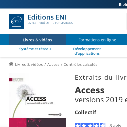
Bibl
Editions ENI
LIVRES | VIDÉOS | E-FORMATIONS
Livres & vidéos
Formations en ligne
Système et réseau
Développement
d'applications
Livres & vidéos
Access
Contrôles calculés
Extraits du liv
Access
versions 2019 e
Collectif
8 avis