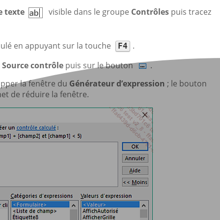
e texte
visible dans le groupe
Contrôles
puis tracez
culé en appuyant sur la touche
.
F4
é
Source contrôle
puis sur le bouton
.
pper la fenêtre du
Générateur d’expression
; le bouton
t de réduire la fenêtre.