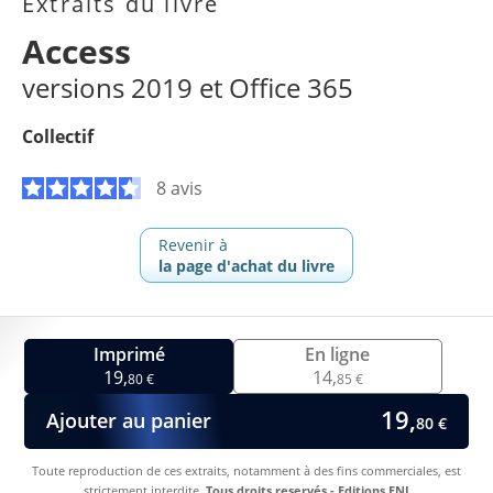
Extraits du livre
Access
versions 2019 et Office 365
Collectif
8 avis
Revenir à
la page d'achat du livre
Imprimé
En ligne
19,
14,
80 €
85 €
19,
Ajouter au panier
80 €
Toute reproduction de ces extraits, notamment à des fins commerciales, est
strictement interdite.
Tous droits reservés - Editions ENI