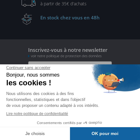
à partir de
35€ d'achats
En stock
chez vous en 48h
Inscrivez-vous à notre newsletter
voir notre politique de protection des données
je m'inscris
Suivez-nous

