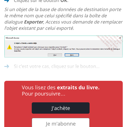
Cliquez sur le bouton
OK
.
Si un objet de la base de données de destination porte
le même nom que celui spécifié dans la boîte de
dialogue
Exporter
, Access vous demande de remplacer
l’objet existant par celui exporté.
Si c’est votre cas, cliquez sur le bouton...
Vous lisez des
extraits du livre.
Pour poursuivre…
J'achète
Je m'abonne