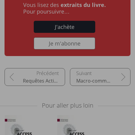
Vous lisez des
extraits du livre.
Pour poursuivre…
J'achète
Je m'abonne
Requêtes Action
Macro-commandes
Pour aller plus loin