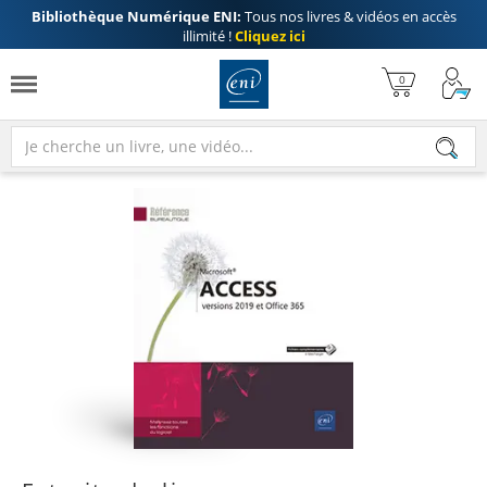
Bibliothèque Numérique ENI:
Tous nos livres & vidéos en accès
illimité !
Cliquez ici