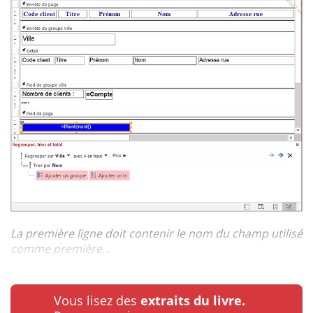
La première ligne doit contenir le nom du champ utilisé
comme première...
Vous lisez des
extraits du livre.