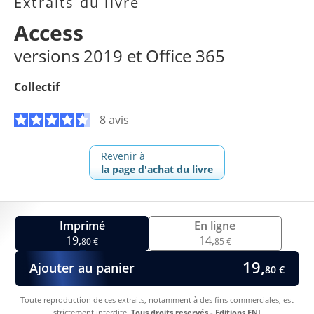
Extraits du livre
Access
versions 2019 et Office 365
Collectif
8 avis
Revenir à
la page d'achat du livre
Imprimé
En ligne
19,
14,
80 €
85 €
19,
Ajouter au panier
80 €
Toute reproduction de ces extraits, notamment à des fins commerciales, est
strictement interdite.
Tous droits reservés - Editions ENI