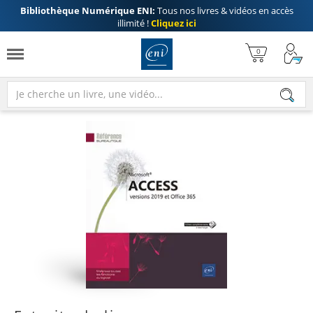
Bibliothèque Numérique ENI:
Tous nos livres & vidéos en accès
illimité !
Cliquez ici