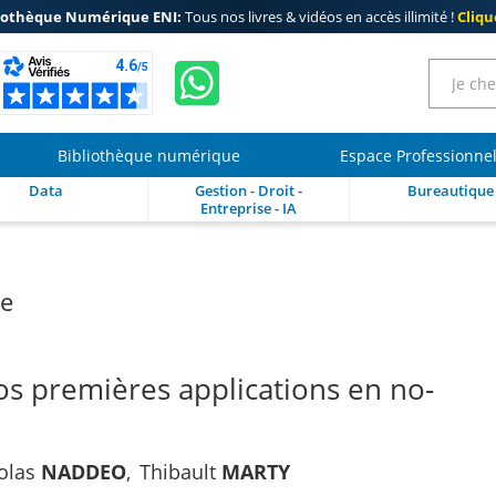
iothèque Numérique ENI:
Tous nos livres & vidéos en accès illimité !
Clique
Bibliothèque numérique
Espace Professionne
Data
Gestion - Droit -
Bureautique
Entreprise - IA
re
 premières applications en no-
olas
NADDEO
Thibault
MARTY