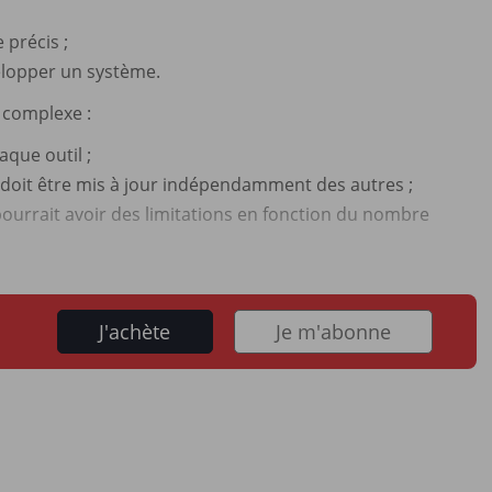
 précis ;
elopper un système.
e complexe :
aque outil ;
l doit être mis à jour indépendamment des autres ;
 pourrait avoir des limitations en fonction du nombre
J'achète
Je m'abonne