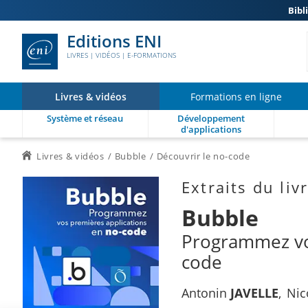
Bibl
Editions ENI
LIVRES | VIDÉOS | E-FORMATIONS
Livres & vidéos
Formations en ligne
Système et réseau
Développement
d'applications
Livres & vidéos
Bubble
Découvrir le no-code
Extraits du liv
Bubble
Programmez vos
code
Antonin
JAVELLE
Nic