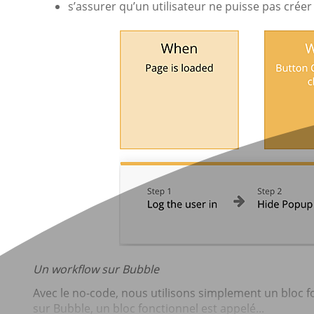
s’assurer qu’un utilisateur ne puisse pas créer
Un workflow sur Bubble
Avec le no-code, nous utilisons simplement un bloc fo
sur Bubble, un bloc fonctionnel est appelé...