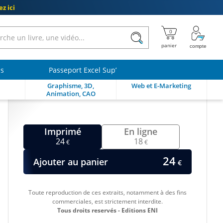
z ici
ls
Passeport Excel Sup’
Graphisme, 3D,
Web et E-Marketing
Animation, CAO
Imprimé
En ligne
24
18
€
€
24
Ajouter au panier
€
Toute reproduction de ces extraits, notamment à des fins
commerciales, est strictement interdite.
Tous droits reservés - Editions ENI