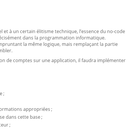
 et à un certain élitisme technique, l’essence du no-code
 précisément dans la programmation informatique.
 empruntant la même logique, mais remplaçant la partie
mbler.
ion de comptes sur une application, il faudra implémenter
 ;
formations appropriées ;
se dans cette base ;
teur ;