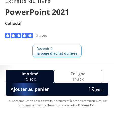
Extraits du livre
PowerPoint 2021
Collectif
3 avis
Revenir à
la page d'achat du livre
Imprimé
En ligne
19,
14,
80 €
85 €
19,
Ajouter au panier
80 €
Toute reproduction de ces extraits, notamment à des fins commerciales, est
strictement interdite.
Tous droits reservés - Editions ENI