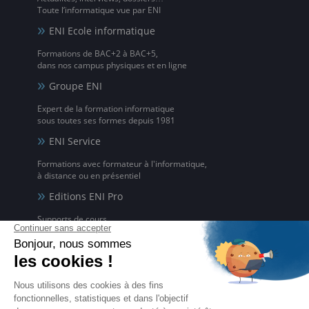
Toute l’informatique vue par ENI
ENI Ecole informatique
Formations de BAC+2 à BAC+5,
dans nos campus physiques et en ligne
Groupe ENI
Expert de la formation informatique
sous toutes ses formes depuis 1981
ENI Service
Formations avec formateur à l'informatique,
à distance ou en présentiel
Editions ENI Pro
Supports de cours
pour les organismes de formation
ENI elearning
La solution de formation à l'informatique en ligne,
disponible en 5 langues
Certifications ENI