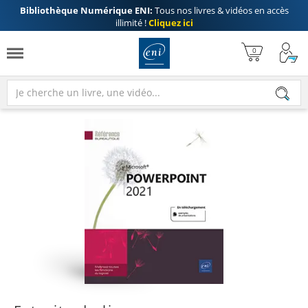
Bibliothèque Numérique ENI:
Tous nos livres & vidéos en accès
illimité !
Cliquez ici