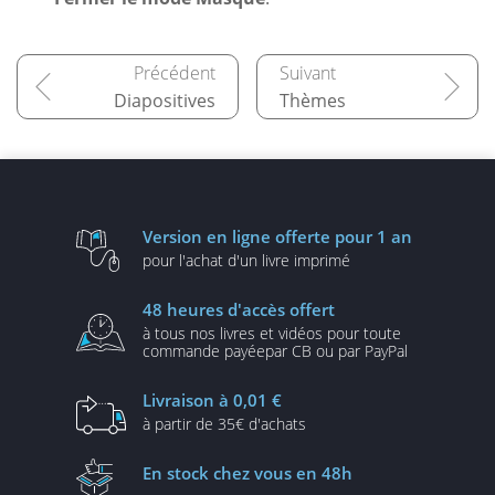
Diapositives
Thèmes
Version en ligne
offerte pour 1 an
pour l'achat d'un
livre imprimé
48 heures
d'accès offert
à tous nos livres et vidéos
pour toute
commande payée
par CB ou par PayPal
Livraison
à 0,01 €
à partir de
35€ d'achats
En stock
chez vous en 48h