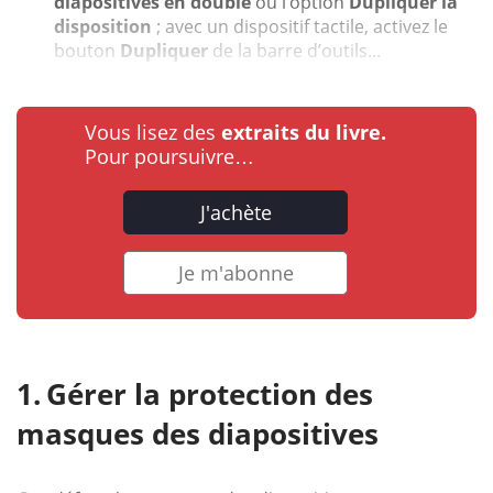
diapositives en double
ou l’option
Dupliquer la
disposition
; avec un dispositif tactile, activez le
bouton
Dupliquer
de la barre d’outils...
Vous lisez des
extraits du livre.
Pour poursuivre…
J'achète
Je m'abonne
Gérer la protection des
masques des diapositives