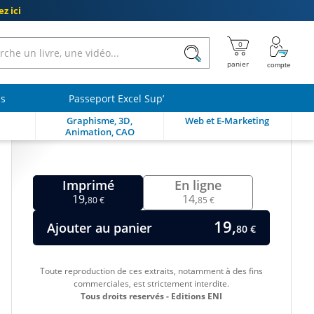
z ici
ls
Passeport Excel Sup’
Graphisme, 3D,
Web et E-Marketing
Animation, CAO
Imprimé
En ligne
19,
14,
80 €
85 €
19,
Ajouter au panier
80 €
Toute reproduction de ces extraits, notamment à des fins
commerciales, est strictement interdite.
Tous droits reservés - Editions ENI