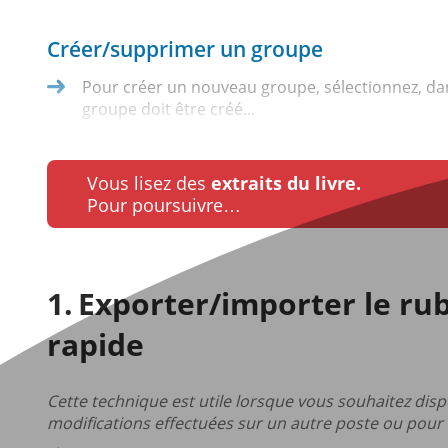
Créer/supprimer un groupe
Pour créer un nouveau groupe, sélectionnez, dans
groupe doit être créé...
Vous lisez des
extraits du livre.
Pour poursuivre…
Exporter/importer le rub
rapide
Cette technique est utile lorsque vous souhaitez disp
modifications effectuées sur un autre poste ou pour l