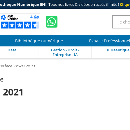
iothèque Numérique ENI:
Tous nos livres & vidéos en accès illimité !
Clique
Bibliothèque numérique
Espace Professionne
Data
Gestion - Droit -
Bureautique
Entreprise - IA
nterface PowerPoint
re
 2021