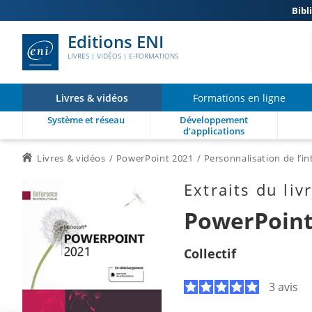
Bibl
Editions ENI
LIVRES | VIDÉOS | E-FORMATIONS
Livres & vidéos
Formations en ligne
Système et réseau
Développement
d'applications
Livres & vidéos
PowerPoint 2021
Personnalisation de l’i
Extraits du liv
PowerPoint
Collectif
3 avis