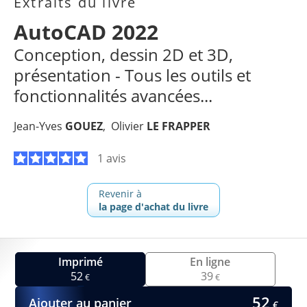
Extraits du livre
AutoCAD 2022
Conception, dessin 2D et 3D,
présentation - Tous les outils et
fonctionnalités avancées...
Jean-Yves
GOUEZ
Olivier
LE FRAPPER
1 avis
Revenir à
la page d'achat du livre
Imprimé
En ligne
52
39
€
€
52
Ajouter au panier
€