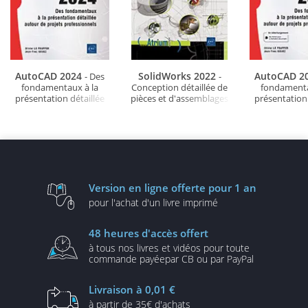
AutoCAD 2024
SolidWorks 2022
AutoCAD 2
- Des
-
fondamentaux à la
Conception détaillée de
fondamenta
présentation détaillée
pièces et d'assemblages
présentation 
autour de projets
3D
autour de 
professionnels
professio
Version en ligne
offerte pour 1 an
pour l'achat d'un
livre imprimé
48 heures
d'accès offert
à tous nos livres et vidéos
pour toute
commande payée
par CB ou par PayPal
Livraison
à 0,01 €
à partir de
35€ d'achats