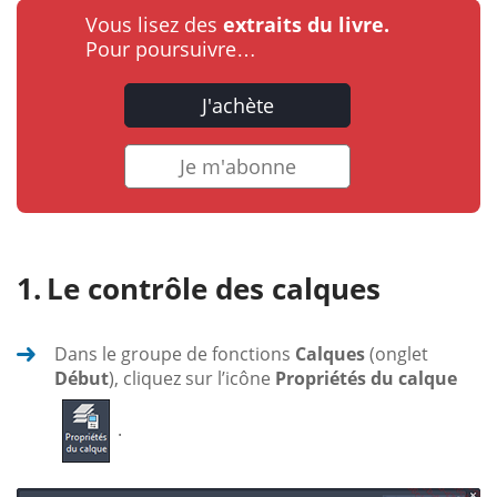
Vous lisez des
extraits du livre.
Pour poursuivre…
J'achète
Je m'abonne
Le contrôle des calques
Dans le groupe de fonctions
Calques
(onglet
Début
), cliquez sur l’icône
Propriétés du calque
.