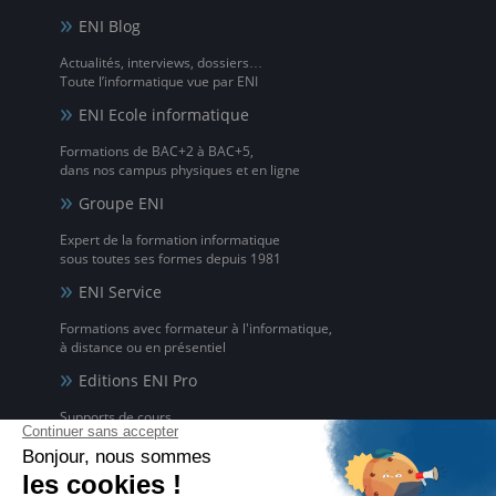
ENI Blog
Actualités, interviews, dossiers…
Toute l’informatique vue par ENI
ENI Ecole informatique
Formations de BAC+2 à BAC+5,
dans nos campus physiques et en ligne
Groupe ENI
Expert de la formation informatique
sous toutes ses formes depuis 1981
ENI Service
Formations avec formateur à l'informatique,
à distance ou en présentiel
Editions ENI Pro
Supports de cours
pour les organismes de formation
ENI elearning