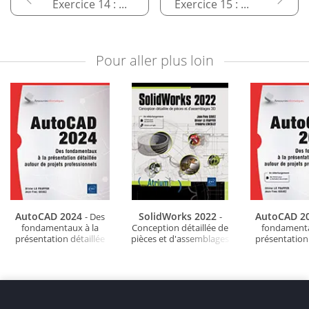
Exercice 14 : Modéliser un meuble
Exercice 15 : Mettre en page le projet
Pour aller plus loin
AutoCAD 2024
SolidWorks 2022
AutoCAD 2
- Des
-
fondamentaux à la
Conception détaillée de
fondamenta
présentation détaillée
pièces et d'assemblages
présentation 
autour de projets
3D
autour de 
professionnels
professio