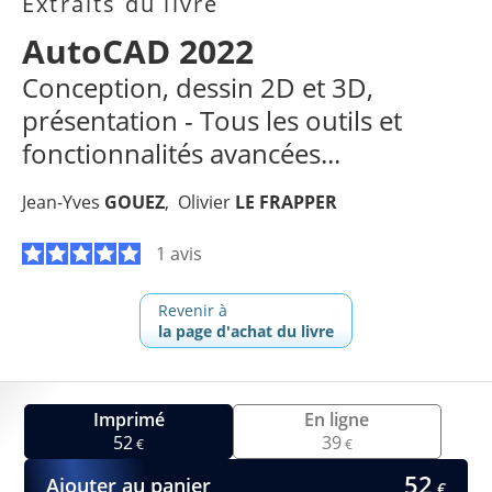
Extraits du livre
AutoCAD 2022
Conception, dessin 2D et 3D,
présentation - Tous les outils et
fonctionnalités avancées...
Jean-Yves
GOUEZ
Olivier
LE FRAPPER
1 avis
Revenir à
la page d'achat du livre
Imprimé
En ligne
52
39
€
€
52
Ajouter au panier
€